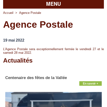
MENU
Accueil
Accueil
>
Agence Postale
Agence Postale
La mairie
Découvrir Pierrefitte
19 mai 2022
Vie pratique
L'Agence Postale sera exceptionnellement fermée le vendredi 27 et le
samedi 28 mai 2022.
Vos professionnels
Actualités
Loisirs
Pages
Centenaire des fêtes de la Vallée
En savoir +