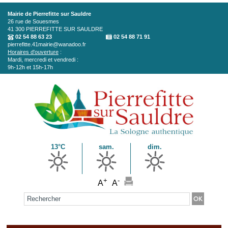
Aller au contenu principal
Mairie de Pierrefitte sur Sauldre
26 rue de Souesmes
41 300
PIERREFITTE SUR SAULDRE
02 54 88 63 23
02 54 88 71 91
pierrefitte.41mairie@wanadoo.fr
Horaires d'ouverture
:
Mardi, mercredi et vendredi :
9h-12h et 15h-17h
13°C
sam.
dim.
+
-
A
A
Formulaire de recherche