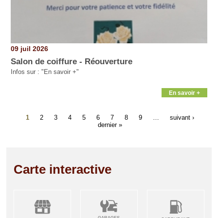
09 juil 2026
Salon de coiffure - Réouverture
Infos sur : "En savoir +"
En savoir +
1
2
3
4
5
6
7
8
9
…
suivant ›
dernier »
Carte interactive
GARAGES