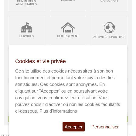
CARBURANT
COMMERCES
ALIMENTAIRES
SERVICES
HÉBERGEMENT
ACTIVITÉS SPORTIVES
Cookies et vie privée
ARTISANS &
RESTAURANTS CAFÉS
Ce site utilise des cookies nécessaires à son bon
ENFANCE JEUNESSE
INDUSTRIES
fonctionnement et permettant votre suivi à des fins
statistiques. Ces cookies sont anonymes. En
cliquant sur "Accepter" ou en poursuivant votre
navigation, vous confirmez leur utilisation. Vous
AGRICULTEURS
SANTÉ
pouvez choisir d'activer ou non les cookies facultatifs
A VISITER
ci-dessous.
Plus d'informations
> Voir tous les services
Accepter
Personnaliser