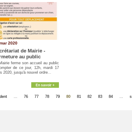
mar 2020
crétariat de Mairie -
rmeture au public
Mairie ferme son accueil au public
ompter de ce jour, 12h, mardi 17
s 2020, jusqu'à nouvel ordre...
En savoir +
édent
…
76
77
78
79
80
81
82
83
84
…
s