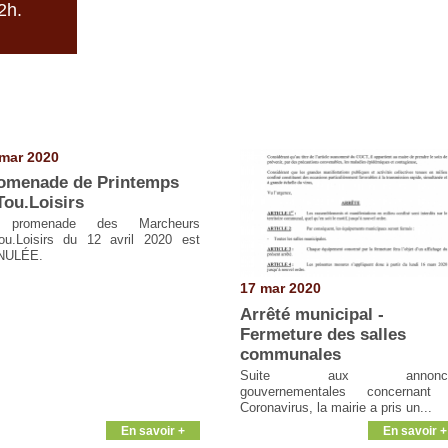
12h.
mar 2020
omenade de Printemps
Tou.Loisirs
 promenade des Marcheurs
ou.Loisirs du 12 avril 2020 est
NULÉE.
17 mar 2020
Arrêté municipal -
Fermeture des salles
communales
Suite aux annonc
gouvernementales concernant 
Coronavirus, la mairie a pris un...
En savoir +
En savoir +