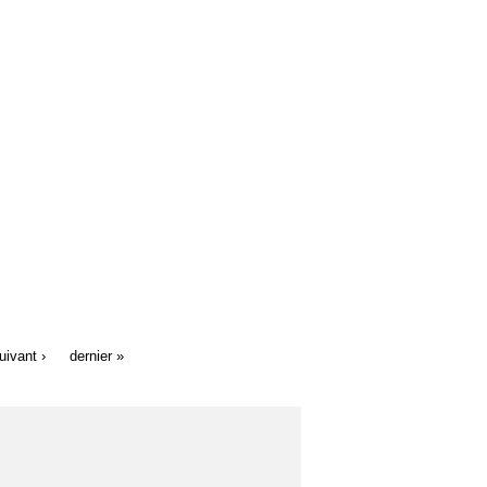
uivant ›
dernier »