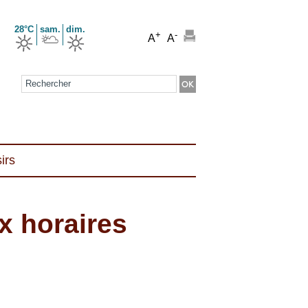
28°C
sam.
dim.
+
-
A
A
Formulaire de recherche
irs
 horaires