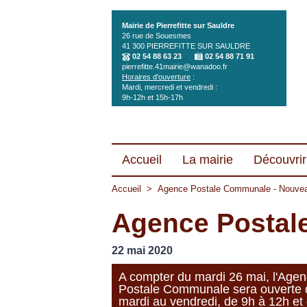
Aller au contenu principal
Mairie de Pierrefitte sur Sauldre
26 rue de Souesmes
41 300
PIERREFITTE SUR SAULDRE
02 54 88 63 23
02 54 88 71 91
pierrefitte.41mairie@wanadoo.fr
Horaires d'ouverture
:
Mardi, mercredi et vendredi :
9h-12h et 15h-17h
Accueil
La mairie
Découvrir 
Accueil
>
Agence Postale Communale - Nouvea
Agence Postal
22 mai 2020
A compter du mardi 26 mai, l'Age
Postale Communale sera ouverte 
mardi au vendredi, de 9h à 12h et