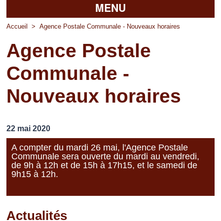
MENU
Accueil
Accueil
>
Agence Postale Communale - Nouveaux horaires
Agence Postale
La mairie
Communale -
Découvrir Pierrefitte
Nouveaux horaires
Vie pratique
Vos professionnels
22 mai 2020
Loisirs
A compter du mardi 26 mai, l'Agence Postale
Communale sera ouverte du mardi au vendredi,
de 9h à 12h et de 15h à 17h15, et le samedi de
9h15 à 12h.
Actualités