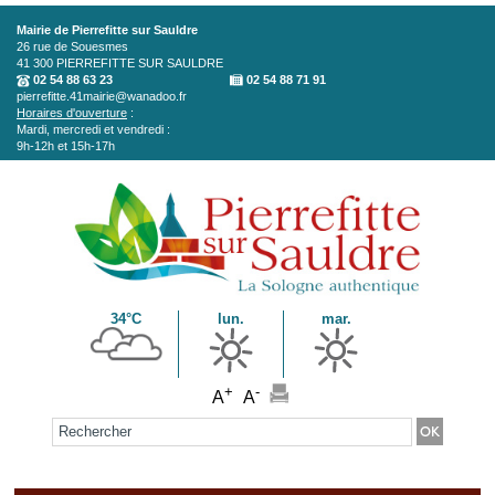
Aller au contenu principal
Mairie de Pierrefitte sur Sauldre
26 rue de Souesmes
41 300
PIERREFITTE SUR SAULDRE
02 54 88 63 23
02 54 88 71 91
pierrefitte.41mairie@wanadoo.fr
Horaires d'ouverture
:
Mardi, mercredi et vendredi :
9h-12h et 15h-17h
34°C
lun.
mar.
+
-
A
A
Formulaire de recherche