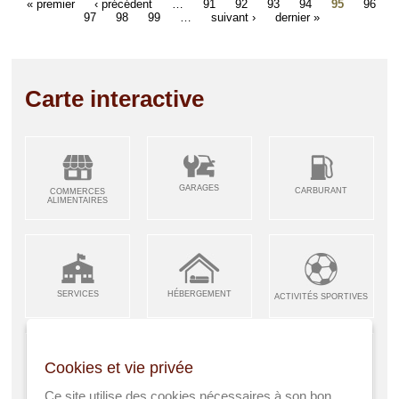
« premier
‹ précédent
…
91
92
93
94
95
96
97
98
99
…
suivant ›
dernier »
Carte interactive
GARAGES
CARBURANT
COMMERCES
ALIMENTAIRES
SERVICES
HÉBERGEMENT
ACTIVITÉS SPORTIVES
Cookies et vie privée
ARTISANS &
RESTAURANTS CAFÉS
Ce site utilise des cookies nécessaires à son bon
ENFANCE JEUNESSE