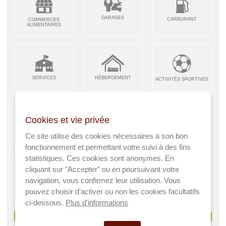
GARAGES
CARBURANT
COMMERCES
ALIMENTAIRES
SERVICES
HÉBERGEMENT
ACTIVITÉS SPORTIVES
Cookies et vie privée
ARTISANS &
RESTAURANTS CAFÉS
Ce site utilise des cookies nécessaires à son bon
ENFANCE JEUNESSE
INDUSTRIES
fonctionnement et permettant votre suivi à des fins
statistiques. Ces cookies sont anonymes. En
cliquant sur "Accepter" ou en poursuivant votre
navigation, vous confirmez leur utilisation. Vous
AGRICULTEURS
SANTÉ
pouvez choisir d'activer ou non les cookies facultatifs
A VISITER
ci-dessous.
Plus d'informations
> Voir tous les services