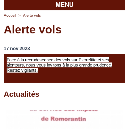
MENU
Accueil
Accueil
>
Alerte vols
Alerte vols
La mairie
Découvrir Pierrefitte
17 nov 2023
Vie pratique
Face à la recrudescence des vols sur Pierrefitte et ses
alentours, nous vous invitons à la plus grande prudence.
Vos professionnels
Restez vigilants.
Loisirs
Actualités
Pages