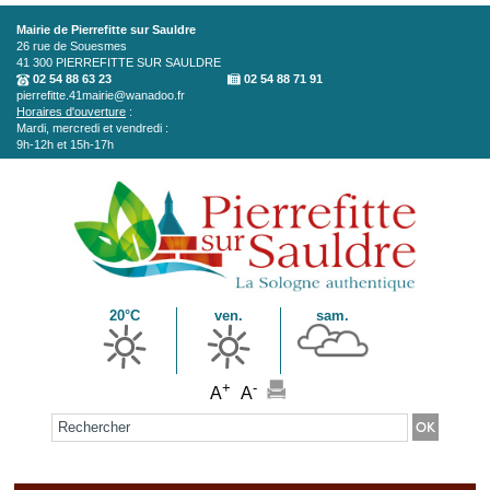
Aller au contenu principal
Mairie de Pierrefitte sur Sauldre
26 rue de Souesmes
41 300
PIERREFITTE SUR SAULDRE
02 54 88 63 23
02 54 88 71 91
pierrefitte.41mairie@wanadoo.fr
Horaires d'ouverture
:
Mardi, mercredi et vendredi :
9h-12h et 15h-17h
20°C
ven.
sam.
+
-
A
A
Formulaire de recherche