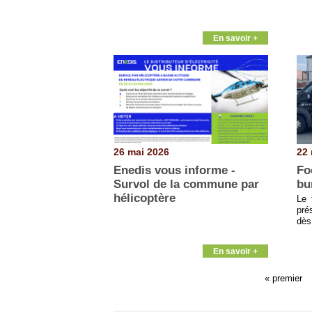
En savoir +
26 mai 2026
22 
Enedis vous informe -
Fo
Survol de la commune par
bu
hélicoptère
Le 
pré
dès
En savoir +
« premier