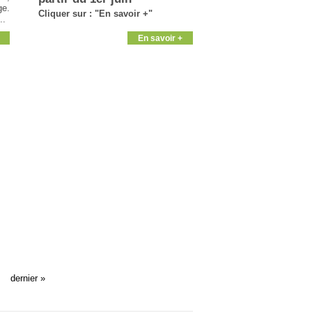
ge.
Cliquer sur : "En savoir +"
..
En savoir +
dernier »