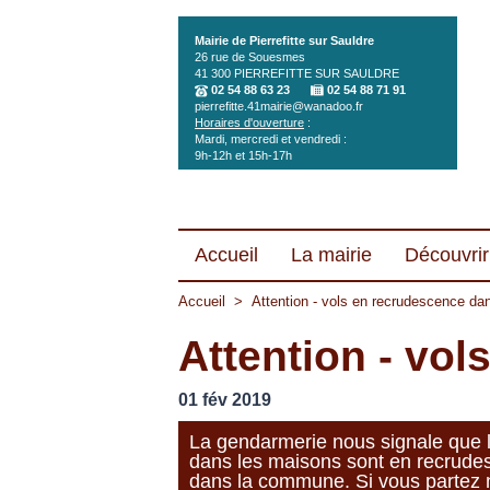
Aller au contenu principal
Mairie de Pierrefitte sur Sauldre
26 rue de Souesmes
41 300
PIERREFITTE SUR SAULDRE
02 54 88 63 23
02 54 88 71 91
pierrefitte.41mairie@wanadoo.fr
Horaires d'ouverture
:
Mardi, mercredi et vendredi :
9h-12h et 15h-17h
Accueil
La mairie
Découvrir 
Accueil
>
Attention - vols en recrudescence d
Attention - vo
01 fév 2019
La gendarmerie nous signale que l
dans les maisons sont en recrude
dans la commune. Si vous partez 