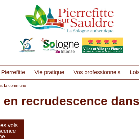
Pierrefitte
Vie pratique
Vos professionnels
Lois
ans la commune
ls en recrudescence da
es vols
scence
ne