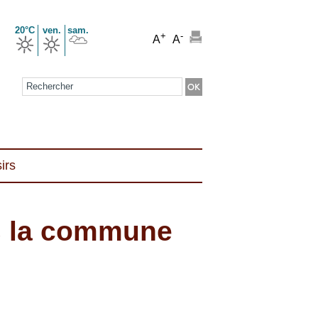
20°C
ven.
sam.
+
-
A
A
Formulaire de recherche
irs
ns la commune