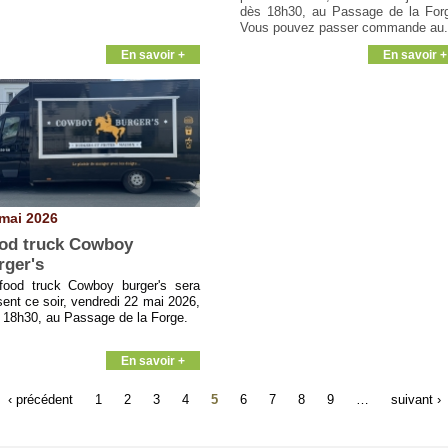
dès 18h30, au Passage de la For
Vous pouvez passer commande au.
En savoir +
En savoir +
mai 2026
od truck Cowboy
rger's
food truck Cowboy burger's sera
sent ce soir, vendredi 22 mai 2026,
 18h30, au Passage de la Forge.
En savoir +
‹ précédent
1
2
3
4
5
6
7
8
9
…
suivant ›