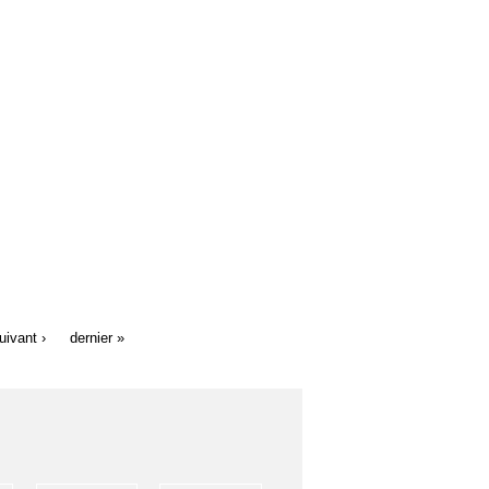
uivant ›
dernier »