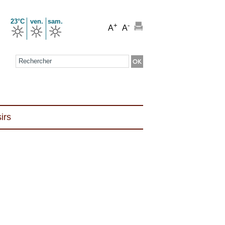
23°C
ven.
sam.
+
-
A
A
Formulaire de recherche
irs