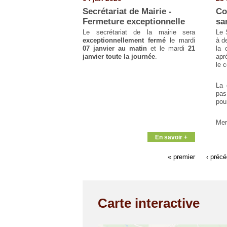
Secrétariat de Mairie -
Co
Fermeture exceptionnelle
sa
Le secrétariat de la mairie sera
Le 
exceptionnellement fermé
le mardi
à de
07 janvier au matin
et le mardi
21
la 
janvier toute la journée
.
apr
le 
La 
pas
pour
Mer
En savoir +
« premier
‹ préc
Carte interactive