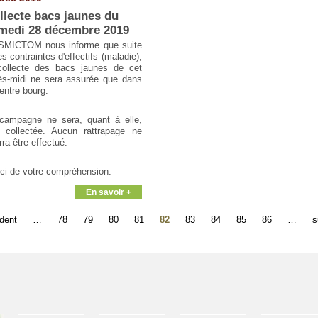
llecte bacs jaunes du
medi 28 décembre 2019
SMICTOM nous informe que suite
s contraintes d'effectifs (maladie),
collecte des bacs jaunes de cet
ès-midi ne sera assurée que dans
centre bourg.
campagne ne sera, quant à elle,
 collectée. Aucun rattrapage ne
ra être effectué.
ci de votre compréhension.
En savoir +
édent
…
78
79
80
81
82
83
84
85
86
…
s