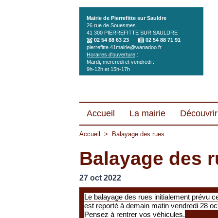
Aller au contenu principal
Mairie de Pierrefitte sur Sauldre
26 rue de Souesmes
41 300
PIERREFITTE SUR SAULDRE
02 54 88 63 23
02 54 88 71 91
pierrefitte.41mairie@wanadoo.fr
Horaires d'ouverture
:
Mardi, mercredi et vendredi :
9h-12h et 15h-17h
Accueil
La mairie
Découvrir 
Accueil
>
Balayage des rues
Balayage des r
27 oct 2022
Le balayage des rues initialement prévu c
est reporté à demain matin vendredi 28 oc
Pensez à rentrer vos véhicules.