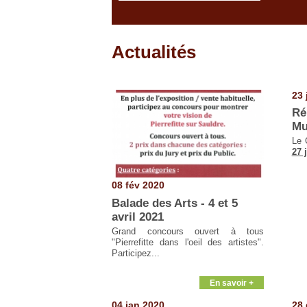
Actualités
Pages
23 
Ré
Mu
Le 
27 
08 fév 2020
Balade des Arts - 4 et 5
avril 2021
Grand concours ouvert à tous
"Pierrefitte dans l'oeil des artistes".
Participez...
En savoir +
04 jan 2020
28 