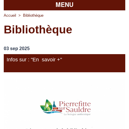
MENU
Accueil
Accueil
>
Bibliothèque
Bibliothèque
La mairie
Découvrir Pierrefitte
03 sep 2025
Vie pratique
Infos sur : "En savoir +"
Vos professionnels
Loisirs