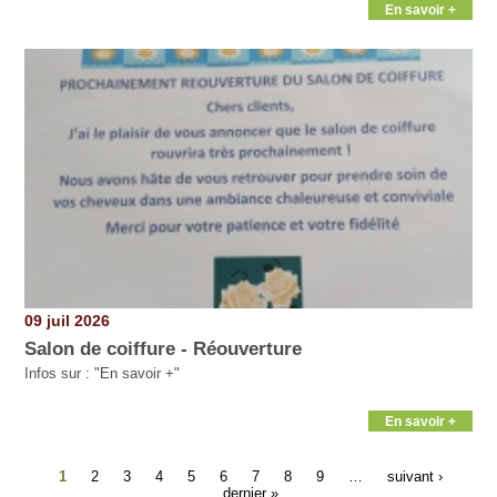
En savoir +
09 juil 2026
Salon de coiffure - Réouverture
Infos sur : "En savoir +"
En savoir +
1
2
3
4
5
6
7
8
9
…
suivant ›
dernier »