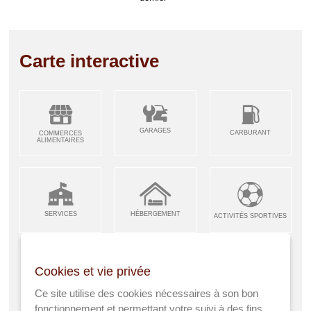
Carte interactive
GARAGES
CARBURANT
COMMERCES
ALIMENTAIRES
SERVICES
HÉBERGEMENT
ACTIVITÉS SPORTIVES
Cookies et vie privée
ARTISANS &
RESTAURANTS CAFÉS
Ce site utilise des cookies nécessaires à son bon
ENFANCE JEUNESSE
INDUSTRIES
fonctionnement et permettant votre suivi à des fins