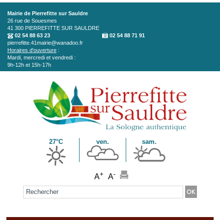
Aller au contenu principal
Mairie de Pierrefitte sur Sauldre
26 rue de Souesmes
41 300
PIERREFITTE SUR SAULDRE
02 54 88 63 23
02 54 88 71 91
pierrefitte.41mairie@wanadoo.fr
Horaires d'ouverture
:
Mardi, mercredi et vendredi :
9h-12h et 15h-17h
27°C
ven.
sam.
+
-
A
A
Formulaire de recherche