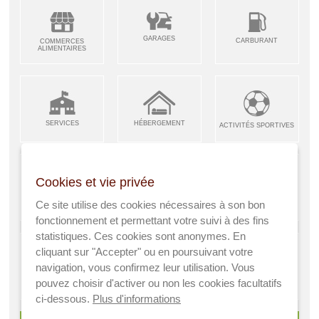
GARAGES
CARBURANT
COMMERCES
ALIMENTAIRES
SERVICES
HÉBERGEMENT
ACTIVITÉS SPORTIVES
Cookies et vie privée
ARTISANS &
RESTAURANTS CAFÉS
Ce site utilise des cookies nécessaires à son bon
ENFANCE JEUNESSE
INDUSTRIES
fonctionnement et permettant votre suivi à des fins
statistiques. Ces cookies sont anonymes. En
cliquant sur "Accepter" ou en poursuivant votre
navigation, vous confirmez leur utilisation. Vous
AGRICULTEURS
SANTÉ
pouvez choisir d'activer ou non les cookies facultatifs
A VISITER
ci-dessous.
Plus d'informations
> Voir tous les services