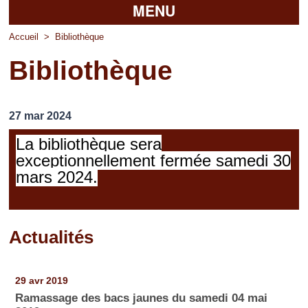
MENU
Accueil
Accueil
>
Bibliothèque
Bibliothèque
La mairie
Découvrir Pierrefitte
27 mar 2024
Vie pratique
La bibliothèque sera
Vos professionnels
exceptionnellement fermée samedi 30
mars 2024.
Loisirs
Actualités
Pages
29 avr 2019
Ramassage des bacs jaunes du samedi 04 mai