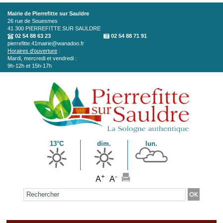
Aller au contenu principal
Mairie de Pierrefitte sur Sauldre
26 rue de Souesmes
41 300
PIERREFITTE SUR SAULDRE
02 54 88 63 23
02 54 88 71 91
pierrefitte.41mairie@wanadoo.fr
Horaires d'ouverture
:
Mardi, mercredi et vendredi :
9h-12h et 15h-17h
13°C
dim.
lun.
+
-
A
A
Formulaire de recherche