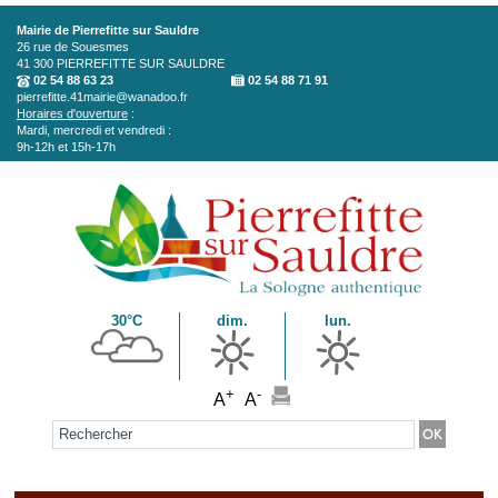
Aller au contenu principal
Mairie de Pierrefitte sur Sauldre
26 rue de Souesmes
41 300
PIERREFITTE SUR SAULDRE
02 54 88 63 23
02 54 88 71 91
pierrefitte.41mairie@wanadoo.fr
Horaires d'ouverture
:
Mardi, mercredi et vendredi :
9h-12h et 15h-17h
30°C
dim.
lun.
+
-
A
A
Formulaire de recherche