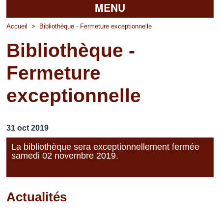
MENU
Accueil
Accueil
>
Bibliothèque - Fermeture exceptionnelle
Bibliothèque -
La mairie
Fermeture
Découvrir Pierrefitte
exceptionnelle
Vie pratique
Vos professionnels
31 oct 2019
Loisirs
La bibliothèque sera exceptionnellement fermée
samedi 02 novembre 2019.
Actualités