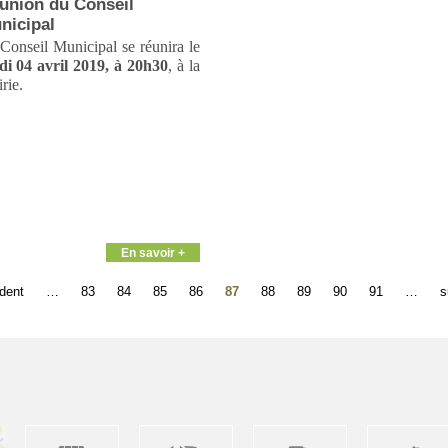
union du Conseil
nicipal
Conseil Municipal se réunira le
di 04 avril 2019, à 20h30
, à la
rie.
En savoir +
édent
…
83
84
85
86
87
88
89
90
91
…
s