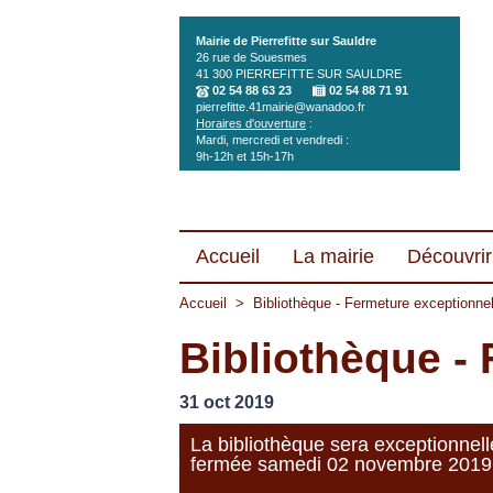
Aller au contenu principal
Mairie de Pierrefitte sur Sauldre
26 rue de Souesmes
41 300
PIERREFITTE SUR SAULDRE
02 54 88 63 23
02 54 88 71 91
pierrefitte.41mairie@wanadoo.fr
Horaires d'ouverture
:
Mardi, mercredi et vendredi :
9h-12h et 15h-17h
Accueil
La mairie
Découvrir 
Accueil
>
Bibliothèque - Fermeture exceptionnel
Bibliothèque -
31 oct 2019
La bibliothèque sera exceptionnel
fermée samedi 02 novembre 2019