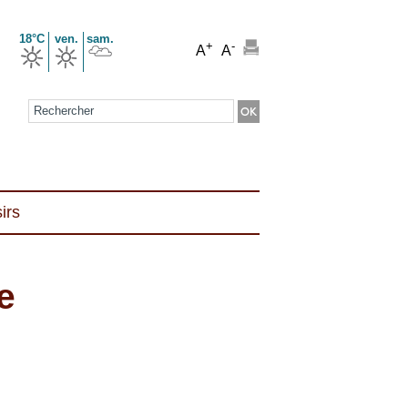
18°C
ven.
sam.
+
-
A
A
Formulaire de recherche
irs
e