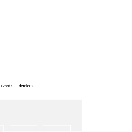
uivant ›
dernier »