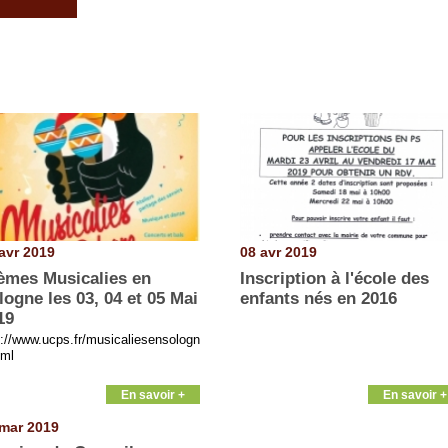
avr 2019
08 avr 2019
èmes Musicalies en
Inscription à l'école des
logne les 03, 04 et 05 Mai
enfants nés en 2016
19
p://www.ucps.fr/musicaliesensologn
tml
En savoir +
En savoir +
mar 2019