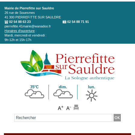
Aller au contenu principal
Mairie de Pierrefitte sur Sauldre
26 rue de Souesmes
41 300
PIERREFITTE SUR SAULDRE
02 54 88 63 23
02 54 88 71 91
pierrefitte.41mairie@wanadoo.fr
Horaires d'ouverture
:
Mardi, mercredi et vendredi :
9h-12h et 15h-17h
35°C
dim.
lun.
+
-
A
A
Formulaire de recherche