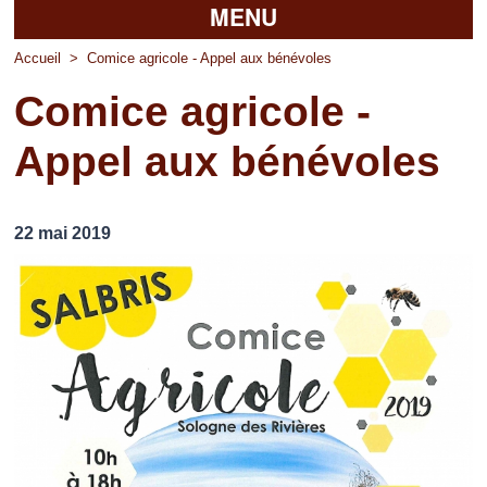
MENU
Accueil
Accueil
>
Comice agricole - Appel aux bénévoles
Comice agricole -
La mairie
Appel aux bénévoles
Découvrir Pierrefitte
Vie pratique
22 mai 2019
Vos professionnels
Loisirs