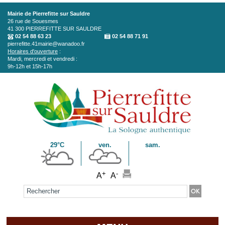
Aller au contenu principal
Mairie de Pierrefitte sur Sauldre
26 rue de Souesmes
41 300
PIERREFITTE SUR SAULDRE
02 54 88 63 23
02 54 88 71 91
pierrefitte.41mairie@wanadoo.fr
Horaires d'ouverture
:
Mardi, mercredi et vendredi :
9h-12h et 15h-17h
29°C
ven.
sam.
+
-
A
A
Formulaire de recherche