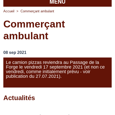
MENU
Accueil
Accueil
>
Commerçant ambulant
Commerçant
La mairie
ambulant
Découvrir Pierrefitte
Vie pratique
08 sep 2021
Vos professionnels
Le camion pizzas reviendra au Passage de la
Forge le vendredi 17 septembre 2021 (et non ce
Loisirs
vendredi, comme initialement prévu - voir
publication du 27.07.2021).
Actualités
Pages