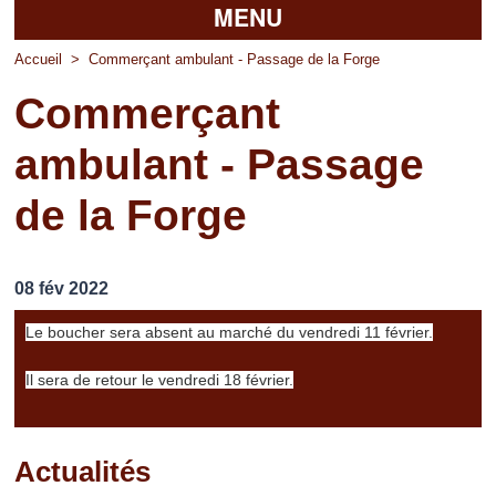
MENU
Accueil
Accueil
>
Commerçant ambulant - Passage de la Forge
Commerçant
La mairie
ambulant - Passage
Découvrir Pierrefitte
de la Forge
Vie pratique
Vos professionnels
08 fév 2022
Loisirs
Le boucher sera absent au marché du vendredi 11 février.
Il sera de retour le vendredi 18 février.
Actualités