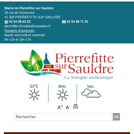
Aller au contenu principal
Mairie de Pierrefitte sur Sauldre
26 rue de Souesmes
41 300
PIERREFITTE SUR SAULDRE
02 54 88 63 23
02 54 88 71 91
pierrefitte.41mairie@wanadoo.fr
Horaires d'ouverture
:
Mardi, mercredi et vendredi :
9h-12h et 15h-17h
13°C
dim.
lun.
+
-
A
A
Formulaire de recherche