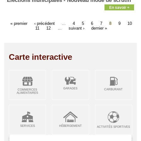
Élections municipales - Nouveau mode de scrutin
En savoir +
« premier
‹ précédent
…
4
5
6
7
8
9
10
11
12
…
suivant ›
dernier »
Carte interactive
GARAGES
CARBURANT
COMMERCES
ALIMENTAIRES
SERVICES
HÉBERGEMENT
ACTIVITÉS SPORTIVES