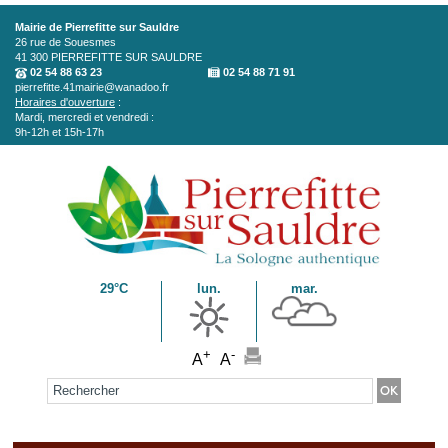
Aller au contenu principal
Mairie de Pierrefitte sur Sauldre
26 rue de Souesmes
41 300
PIERREFITTE SUR SAULDRE
02 54 88 63 23
02 54 88 71 91
pierrefitte.41mairie@wanadoo.fr
Horaires d'ouverture
:
Mardi, mercredi et vendredi :
9h-12h et 15h-17h
29°C
lun.
mar.
+
-
A
A
Formulaire de recherche