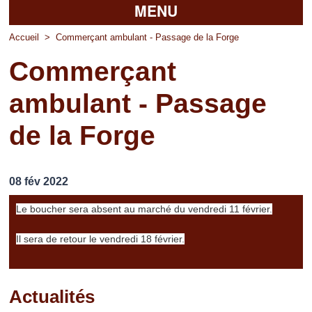
MENU
Accueil
Accueil
>
Commerçant ambulant - Passage de la Forge
Commerçant
La mairie
ambulant - Passage
Découvrir Pierrefitte
de la Forge
Vie pratique
Vos professionnels
08 fév 2022
Loisirs
Le boucher sera absent au marché du vendredi 11 février.
Il sera de retour le vendredi 18 février.
Actualités