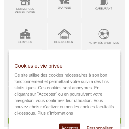
GARAGES
CARBURANT
COMMERCES
ALIMENTAIRES
SERVICES
HÉBERGEMENT
ACTIVITÉS SPORTIVES
Cookies et vie privée
ARTISANS &
RESTAURANTS CAFÉS
Ce site utilise des cookies nécessaires à son bon
ENFANCE JEUNESSE
INDUSTRIES
fonctionnement et permettant votre suivi à des fins
statistiques. Ces cookies sont anonymes. En
cliquant sur "Accepter" ou en poursuivant votre
navigation, vous confirmez leur utilisation. Vous
AGRICULTEURS
SANTÉ
pouvez choisir d'activer ou non les cookies facultatifs
A VISITER
ci-dessous.
Plus d'informations
> Voir tous les services
Accepter
Personnaliser