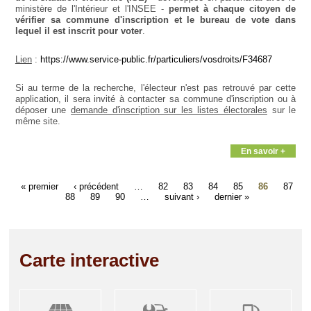
ministère de l'Intérieur et l'INSEE -
permet à chaque citoyen de
vérifier sa commune d'inscription et le bureau de vote dans
lequel il est inscrit pour voter
.
Lien
:
https://www.service-public.fr/particuliers/vosdroits/F34687
Si au terme de la recherche, l'électeur n'est pas retrouvé par cette
application, il sera invité à contacter sa commune d'inscription ou à
déposer une
demande d'inscription sur les listes électorales
sur le
même site.
En savoir +
« premier
‹ précédent
…
82
83
84
85
86
87
88
89
90
…
suivant ›
dernier »
Carte interactive