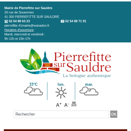
Aller au contenu principal
Mairie de Pierrefitte sur Sauldre
26 rue de Souesmes
41 300
PIERREFITTE SUR SAULDRE
02 54 88 63 23
02 54 88 71 91
pierrefitte.41mairie@wanadoo.fr
Horaires d'ouverture
:
Mardi, mercredi et vendredi :
9h-12h et 15h-17h
33°C
lun.
mar.
+
-
A
A
Formulaire de recherche