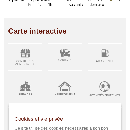
« premier
‹ précédent
…
10
11
12
13
14
15
16
17
18
…
suivant ›
dernier »
Carte interactive
GARAGES
CARBURANT
COMMERCES
ALIMENTAIRES
SERVICES
HÉBERGEMENT
ACTIVITÉS SPORTIVES
Cookies et vie privée
ARTISANS &
RESTAURANTS CAFÉS
Ce site utilise des cookies nécessaires à son bon
ENFANCE JEUNESSE
INDUSTRIES