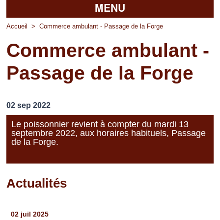
MENU
Accueil
Accueil
>
Commerce ambulant - Passage de la Forge
Commerce ambulant -
La mairie
Passage de la Forge
Découvrir Pierrefitte
Vie pratique
02 sep 2022
Vos professionnels
Le poissonnier revient à compter du mardi 13
septembre 2022, aux horaires habituels, Passage
Loisirs
de la Forge.
Actualités
Pages
02 juil 2025