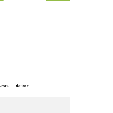
uivant ›
dernier »