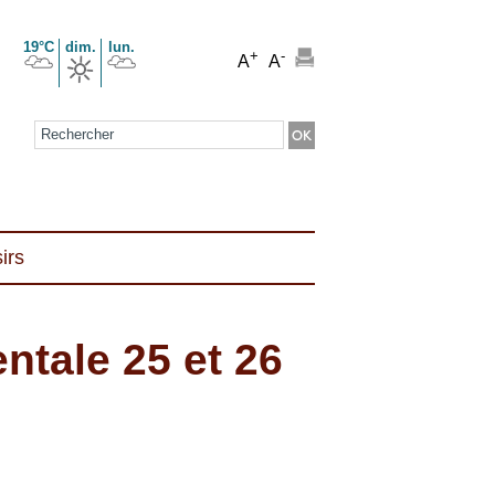
19°C
dim.
lun.
+
-
A
A
Formulaire de recherche
irs
ntale 25 et 26