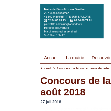
Aller au contenu principal
Mairie de Pierrefitte sur Sauldre
26 rue de Souesmes
41 300
PIERREFITTE SUR SAULDRE
02 54 88 63 23
02 54 88 71 91
pierrefitte.41mairie@wanadoo.fr
Horaires d'ouverture
:
Mardi, mercredi et vendredi :
9h-12h et 15h-17h
Accueil
La mairie
Découvrir 
Accueil
>
Concours de labour et finale départe
Concours de la
août 2018
27 juil 2018