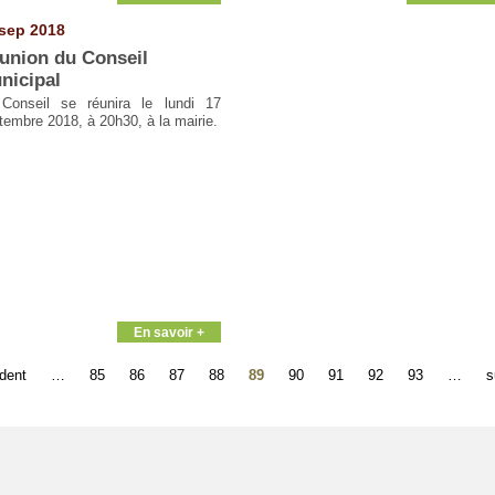
sep 2018
union du Conseil
nicipal
Conseil se réunira le lundi 17
tembre 2018, à 20h30, à la mairie.
En savoir +
édent
…
85
86
87
88
89
90
91
92
93
…
s