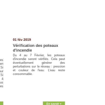
01 fév 2019
Vérification des poteaux
d'incendie
Du 4 au 7 Février, les poteaux
d'incendie seront vérifiés. Cela peut
les
éventuellement générer des
en
perturbations sur le réseau : pression
 Si
et couleur de l'eau. L'eau reste
our
consommable.
 Si
r à
lus
es
En savoir +