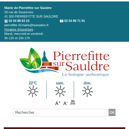
Aller au contenu principal
Mairie de Pierrefitte sur Sauldre
26 rue de Souesmes
41 300
PIERREFITTE SUR SAULDRE
02 54 88 63 23
02 54 88 71 91
pierrefitte.41mairie@wanadoo.fr
Horaires d'ouverture
:
Mardi, mercredi et vendredi :
9h-12h et 15h-17h
22°C
sam.
dim.
+
-
A
A
Formulaire de recherche