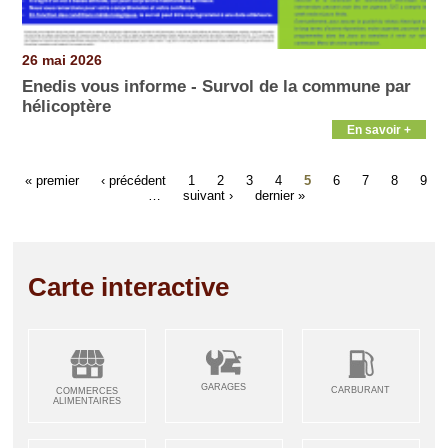
26 mai 2026
Enedis vous informe - Survol de la commune par
hélicoptère
En savoir +
« premier
‹ précédent
1
2
3
4
5
6
7
8
9
…
suivant ›
dernier »
Carte interactive
GARAGES
CARBURANT
COMMERCES
ALIMENTAIRES