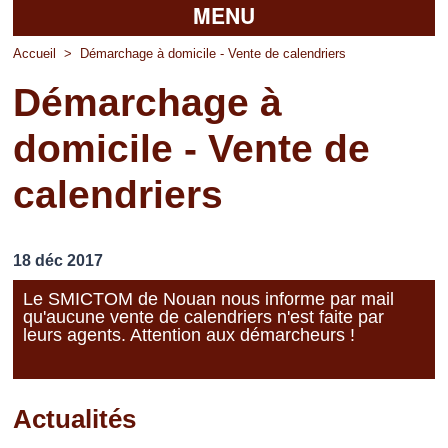
MENU
Accueil
Accueil
>
Démarchage à domicile - Vente de calendriers
Démarchage à
La mairie
domicile - Vente de
Découvrir Pierrefitte
calendriers
Vie pratique
Vos professionnels
18 déc 2017
Loisirs
Le SMICTOM de Nouan nous informe par mail
qu'aucune vente de calendriers n'est faite par
leurs agents. Attention aux démarcheurs !
Actualités