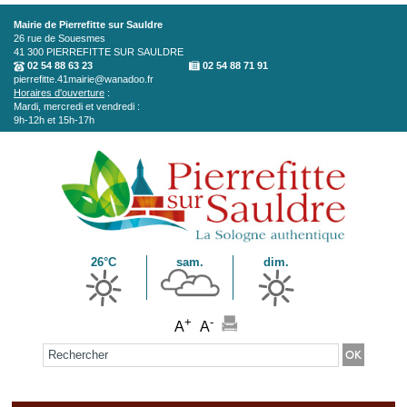
Aller au contenu principal
Mairie de Pierrefitte sur Sauldre
26 rue de Souesmes
41 300
PIERREFITTE SUR SAULDRE
02 54 88 63 23
02 54 88 71 91
pierrefitte.41mairie@wanadoo.fr
Horaires d'ouverture
:
Mardi, mercredi et vendredi :
9h-12h et 15h-17h
26°C
sam.
dim.
+
-
A
A
Formulaire de recherche