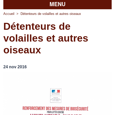
MENU
Accueil
Accueil
>
Détenteurs de volailles et autres oiseaux
Détenteurs de
La mairie
volailles et autres
Découvrir Pierrefitte
oiseaux
Vie pratique
Vos professionnels
24 nov 2016
Loisirs