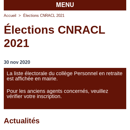
MENU
Accueil
Accueil
>
Élections CNRACL 2021
Élections CNRACL
La mairie
2021
Découvrir Pierrefitte
Vie pratique
30 nov 2020
Vos professionnels
La liste électorale du collège Personnel en retraite
est affichée en mairie.
Loisirs
Pour les anciens agents concernés, veuillez
vérifier votre inscription.
Actualités