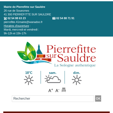
Aller au contenu principal
Mairie de Pierrefitte sur Sauldre
26 rue de Souesmes
41 300
PIERREFITTE SUR SAULDRE
02 54 88 63 23
02 54 88 71 91
pierrefitte.41mairie@wanadoo.fr
Horaires d'ouverture
:
Mardi, mercredi et vendredi :
9h-12h et 15h-17h
18°C
sam.
dim.
+
-
A
A
Formulaire de recherche