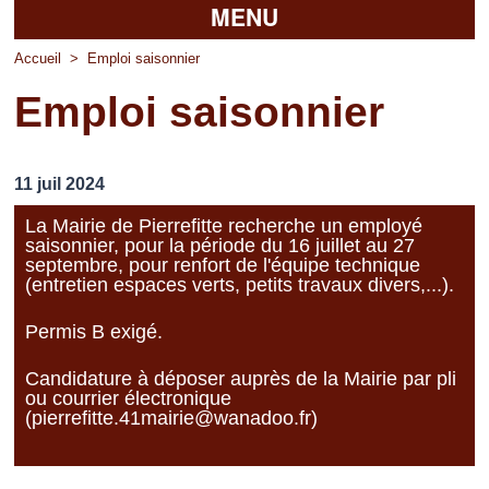
MENU
Accueil
Accueil
>
Emploi saisonnier
Emploi saisonnier
La mairie
Découvrir Pierrefitte
11 juil 2024
Vie pratique
La Mairie de Pierrefitte recherche un employé
saisonnier, pour la période du 16 juillet au 27
Vos professionnels
septembre, pour renfort de l'équipe technique
(entretien espaces verts, petits travaux divers,...).
Loisirs
Permis B exigé.
Candidature à déposer auprès de la Mairie par pli
ou courrier électronique
(
pierrefitte.41mairie@wanadoo.fr
)