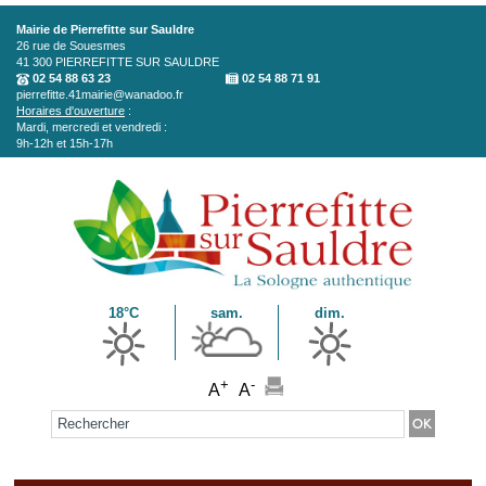
Aller au contenu principal
Mairie de Pierrefitte sur Sauldre
26 rue de Souesmes
41 300
PIERREFITTE SUR SAULDRE
02 54 88 63 23
02 54 88 71 91
pierrefitte.41mairie@wanadoo.fr
Horaires d'ouverture
:
Mardi, mercredi et vendredi :
9h-12h et 15h-17h
18°C
sam.
dim.
+
-
A
A
Formulaire de recherche