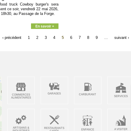
food truck Cowboy burger's sera
sent ce soir, vendredi 22 mai 2026,
 18h30, au Passage de la Forge.
En savoir +
‹ précédent
1
2
3
4
5
6
7
8
9
…
suivant ›
GARAGES
CARBURANT
COMMERCES
SERVICES
ALIMENTAIRES
ARTISANS &
RESTAURANTS
A VISITER
ENFANCE
INDUSTRIES