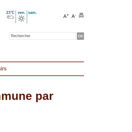
23°C
ven.
sam.
+
-
A
A
Formulaire de recherche
irs
ommune par