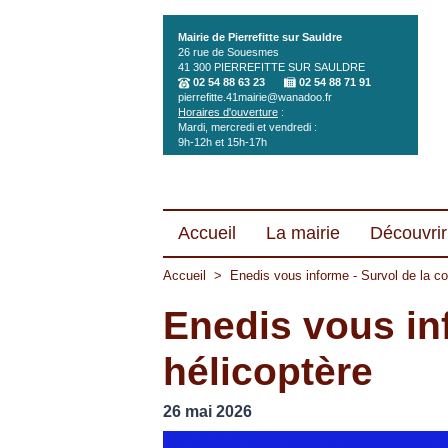
Aller au contenu principal
Mairie de Pierrefitte sur Sauldre
26 rue de Souesmes
41 300
PIERREFITTE SUR SAULDRE
02 54 88 63 23
02 54 88 71 91
pierrefitte.41mairie@wanadoo.fr
Horaires d'ouverture
:
Mardi, mercredi et vendredi :
9h-12h et 15h-17h
Accueil
La mairie
Découvrir 
Accueil
>
Enedis vous informe - Survol de la c
Enedis vous in
hélicoptère
26 mai 2026