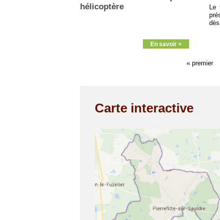
hélicoptère
Le 
pré
dès
En savoir +
« premier
Carte interactive