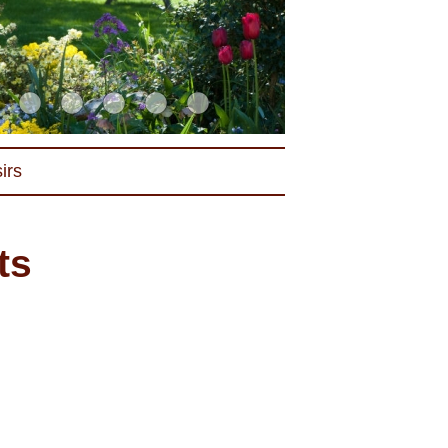
irs
ts