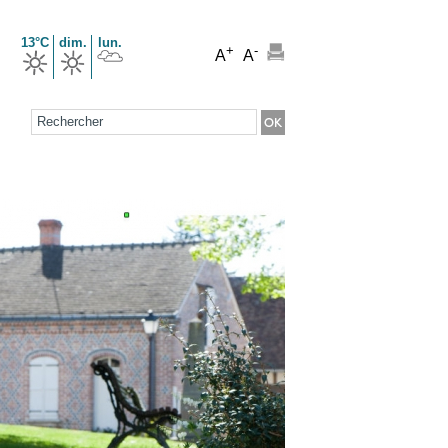
13°C
dim.
lun.
+
-
A
A
Formulaire de recherche