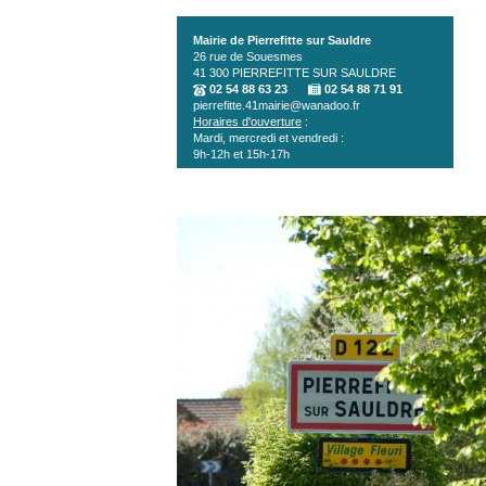
Aller au contenu principal
Mairie de Pierrefitte sur Sauldre
26 rue de Souesmes
41 300
PIERREFITTE SUR SAULDRE
02 54 88 63 23
02 54 88 71 91
pierrefitte.41mairie@wanadoo.fr
Horaires d'ouverture
:
Mardi, mercredi et vendredi :
9h-12h et 15h-17h