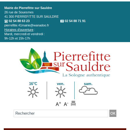
Aller au contenu principal
Mairie de Pierrefitte sur Sauldre
26 rue de Souesmes
41 300
PIERREFITTE SUR SAULDRE
02 54 88 63 23
02 54 88 71 91
pierrefitte.41mairie@wanadoo.fr
Horaires d'ouverture
:
Mardi, mercredi et vendredi :
9h-12h et 15h-17h
16°C
ven.
sam.
+
-
A
A
Formulaire de recherche