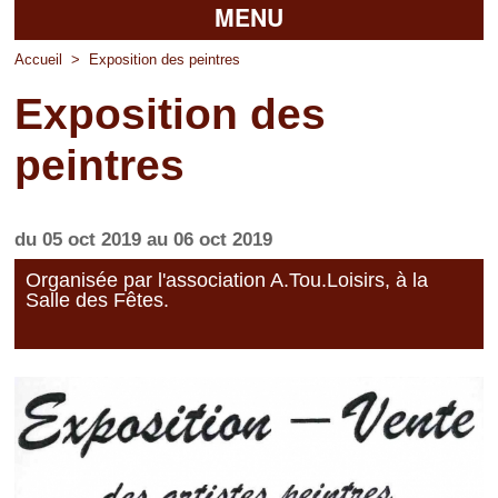
MENU
Accueil
Accueil
>
Exposition des peintres
Exposition des
La mairie
peintres
Découvrir Pierrefitte
Vie pratique
du
05 oct 2019
au
06 oct 2019
Vos professionnels
Organisée par l'association A.Tou.Loisirs, à la
Salle des Fêtes.
Loisirs