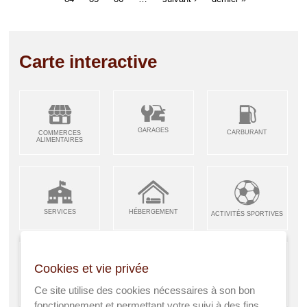
Carte interactive
GARAGES
CARBURANT
COMMERCES
ALIMENTAIRES
SERVICES
HÉBERGEMENT
ACTIVITÉS SPORTIVES
Cookies et vie privée
ARTISANS &
RESTAURANTS CAFÉS
Ce site utilise des cookies nécessaires à son bon
ENFANCE JEUNESSE
INDUSTRIES
fonctionnement et permettant votre suivi à des fins