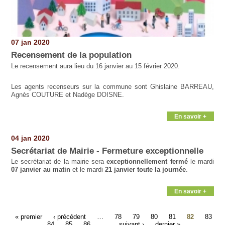
07 jan 2020
Recensement de la population
Le recensement aura lieu du 16 janvier au 15 février 2020.
Les agents recenseurs sur la commune sont Ghislaine BARREAU,
Agnès COUTURE et Nadège DOISNE.
En savoir +
04 jan 2020
Secrétariat de Mairie - Fermeture exceptionnelle
Le secrétariat de la mairie sera
exceptionnellement fermé
le mardi
07 janvier au matin
et le mardi
21 janvier toute la journée
.
En savoir +
« premier
‹ précédent
…
78
79
80
81
82
83
84
85
86
…
suivant ›
dernier »