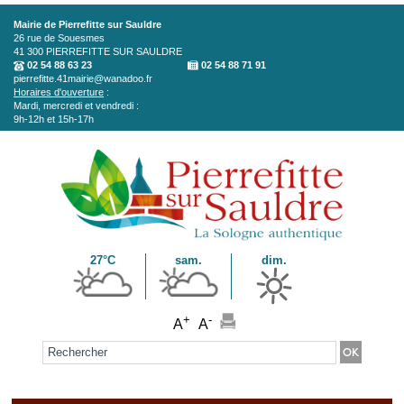
Aller au contenu principal
Mairie de Pierrefitte sur Sauldre
26 rue de Souesmes
41 300
PIERREFITTE SUR SAULDRE
02 54 88 63 23
02 54 88 71 91
pierrefitte.41mairie@wanadoo.fr
Horaires d'ouverture
:
Mardi, mercredi et vendredi :
9h-12h et 15h-17h
27°C
sam.
dim.
+
-
A
A
Formulaire de recherche