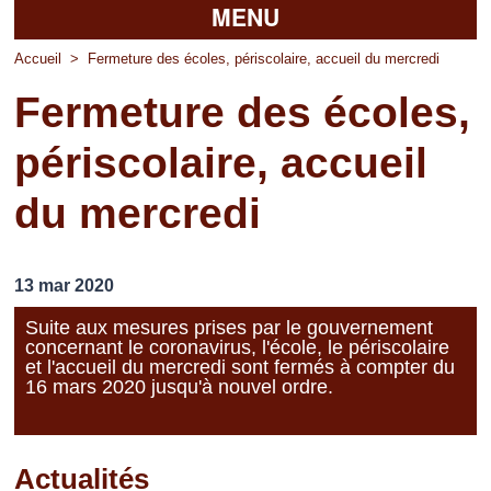
MENU
Accueil
Accueil
>
Fermeture des écoles, périscolaire, accueil du mercredi
Fermeture des écoles,
La mairie
périscolaire, accueil
Découvrir Pierrefitte
du mercredi
Vie pratique
Vos professionnels
13 mar 2020
Loisirs
Suite aux mesures prises par le gouvernement
concernant le coronavirus, l'école, le périscolaire
et l'accueil du mercredi sont fermés à compter du
16 mars 2020 jusqu'à nouvel ordre.
Actualités