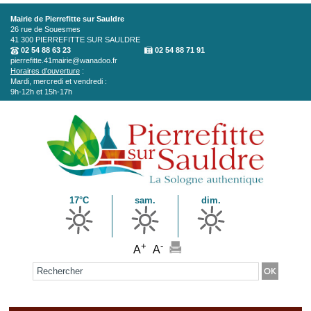
Aller au contenu principal
Mairie de Pierrefitte sur Sauldre
26 rue de Souesmes
41 300
PIERREFITTE SUR SAULDRE
02 54 88 63 23
02 54 88 71 91
pierrefitte.41mairie@wanadoo.fr
Horaires d'ouverture
:
Mardi, mercredi et vendredi :
9h-12h et 15h-17h
17°C
sam.
dim.
+
-
A
A
Formulaire de recherche