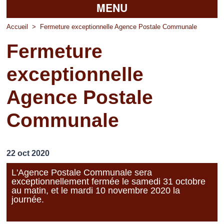
MENU
Accueil
Accueil
>
Fermeture exceptionnelle Agence Postale Communale
Fermeture
La mairie
exceptionnelle
Découvrir Pierrefitte
Agence Postale
Vie pratique
Communale
Vos professionnels
Loisirs
22 oct 2020
L'Agence Postale Communale sera
exceptionnellement fermée le samedi 31 octobre
au matin, et le mardi 10 novembre 2020 la
journée.