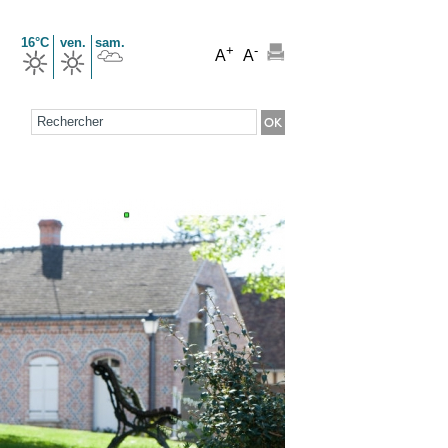
16°C
ven.
sam.
+
-
A
A
Formulaire de recherche