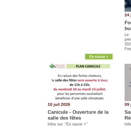
24 
Fo
bu
Le 
pré
202
For
En savoir +
10 juil 2026
09 
Canicule - Ouverture de la
Sa
salle des fêtes
Ré
Infos sur :"En savoir +"
Info