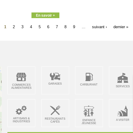
En savoir +
1
2
3
4
5
6
7
8
9
…
suivant ›
dernier »
GARAGES
CARBURANT
COMMERCES
SERVICES
ALIMENTAIRES
ARTISANS &
RESTAURANTS
A VISITER
ENFANCE
INDUSTRIES
CAFÉS
JEUNESSE