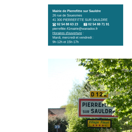
Aller au contenu principal
Mairie de Pierrefitte sur Sauldre
26 rue de Souesmes
41 300
PIERREFITTE SUR SAULDRE
02 54 88 63 23
02 54 88 71 91
pierrefitte.41mairie@wanadoo.fr
Horaires d'ouverture
:
Mardi, mercredi et vendredi :
9h-12h et 15h-17h