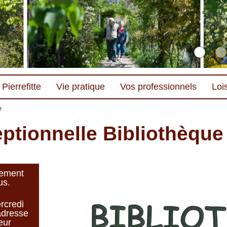
Pierrefitte
Vie pratique
Vos professionnels
Lois
e
ptionnelle Bibliothèque
lement
us.
rcredi
'adresse
eur