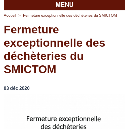
MENU
Accueil
Accueil
>
Fermeture exceptionnelle des déchèteries du SMICTOM
Fermeture
La mairie
exceptionnelle des
Découvrir Pierrefitte
déchèteries du
Vie pratique
SMICTOM
Vos professionnels
Loisirs
03 déc 2020