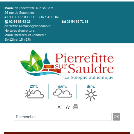
Aller au contenu principal
Mairie de Pierrefitte sur Sauldre
26 rue de Souesmes
41 300
PIERREFITTE SUR SAULDRE
02 54 88 63 23
02 54 88 71 91
pierrefitte.41mairie@wanadoo.fr
Horaires d'ouverture
:
Mardi, mercredi et vendredi :
9h-12h et 15h-17h
29°C
sam.
dim.
+
-
A
A
Formulaire de recherche