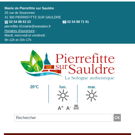
Aller au contenu principal
Mairie de Pierrefitte sur Sauldre
26 rue de Souesmes
41 300
PIERREFITTE SUR SAULDRE
02 54 88 63 23
02 54 88 71 91
pierrefitte.41mairie@wanadoo.fr
Horaires d'ouverture
:
Mardi, mercredi et vendredi :
9h-12h et 15h-17h
20°C
lun.
mar.
+
-
A
A
Formulaire de recherche