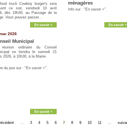
ménagères
food truck Cowboy burger's sera
sent ce soir, vendredi 10 avril
Info sur : "En savoir +".
6, dès 18h30, au Passage de la
ge. Vous pouvez passer...
En savoir +
En savoir +
mar 2026
nseil Municipal
réunion ordinaire du Conseil
icipal se tiendra le samedi 21
s 2026, à 10h30, à la Mairie.
e du jour sur : "En savoir +".
En savoir +
précédent
…
3
4
5
6
7
8
9
10
11
…
suiva