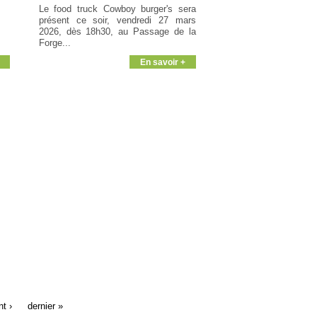
Le food truck Cowboy burger's sera
présent ce soir, vendredi 27 mars
2026, dès 18h30, au Passage de la
Forge...
En savoir +
nt ›
dernier »