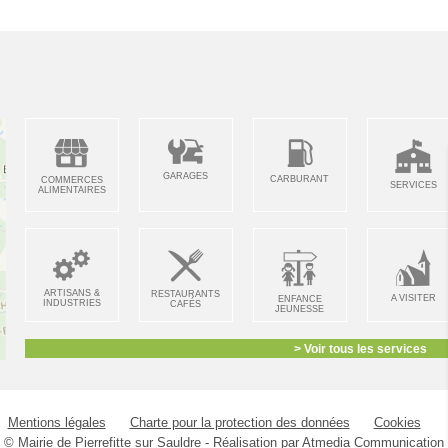
GARAGES
CARBURANT
COMMERCES
SERVICES
ALIMENTAIRES
ARTISANS &
RESTAURANTS
A VISITER
ENFANCE
INDUSTRIES
CAFÉS
JEUNESSE
> Voir tous les services
Mentions légales
Charte pour la protection des données
Cookies
© Mairie de Pierrefitte sur Sauldre - Réalisation par
Atmedia Communication