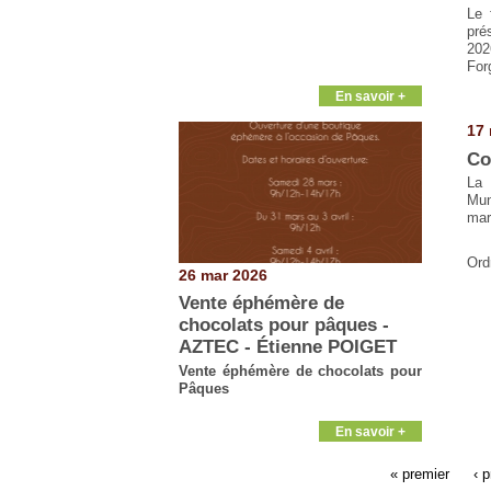
Le 
pré
202
For
En savoir +
17 
Co
La 
Mun
mar
Ordr
26 mar 2026
Vente éphémère de
chocolats pour pâques -
AZTEC - Étienne POIGET
Vente éphémère de chocolats pour
Pâques
En savoir +
« premier
‹ 