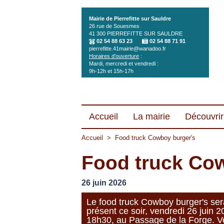
Aller au contenu principal
Mairie de Pierrefitte sur Sauldre
26 rue de Souesmes
41 300
PIERREFITTE SUR SAULDRE
02 54 88 63 23
02 54 88 71 91
pierrefitte.41mairie@wanadoo.fr
Horaires d'ouverture
:
Mardi, mercredi et vendredi :
9h-12h et 15h-17h
Accueil
La mairie
Découvrir 
Accueil
>
Food truck Cowboy burger's
Food truck Co
26 juin 2026
Le food truck Cowboy burger's ser
présent ce soir, vendredi 26 juin 
18h30, au Passage de la Forge. 