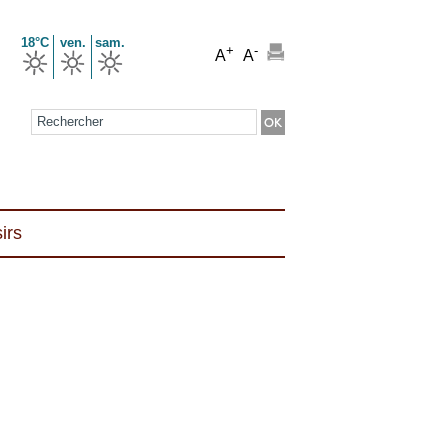
18°C
ven.
sam.
+
-
A
A
Formulaire de recherche
irs