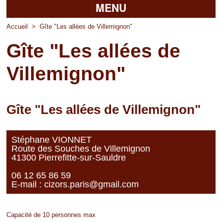
MENU
Accueil
Accueil
>
Gîte "Les allées de Villemignon"
Gîte "Les allées de
La mairie
Villemignon"
Découvrir Pierrefitte
Vie pratique
Gîte "Les allées de Villemignon"
Vos professionnels
Loisirs
Stéphane VIONNET
Route des Souches de Villemignon
41300 Pierrefitte-sur-Sauldre
06 12 65 86 59
E-mail :
cizors.paris@gmail.com
Capacité de 10 personnes max