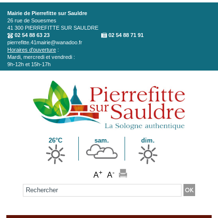
Aller au contenu principal
Mairie de Pierrefitte sur Sauldre
26 rue de Souesmes
41 300
PIERREFITTE SUR SAULDRE
02 54 88 63 23
02 54 88 71 91
pierrefitte.41mairie@wanadoo.fr
Horaires d'ouverture
:
Mardi, mercredi et vendredi :
9h-12h et 15h-17h
26°C
sam.
dim.
+
-
A
A
Formulaire de recherche