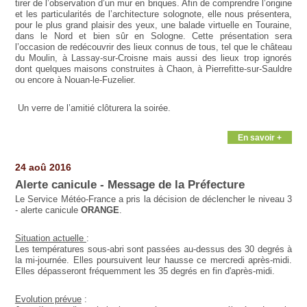
tirer de l’observation d’un mur en briques. Afin de comprendre l’origine
et les particularités de l’architecture solognote, elle nous présentera,
pour le plus grand plaisir des yeux, une balade virtuelle en Touraine,
dans le Nord et bien sûr en Sologne. Cette présentation sera
l’occasion de redécouvrir des lieux connus de tous, tel que le château
du Moulin, à Lassay-sur-Croisne mais aussi des lieux trop ignorés
dont quelques maisons construites à Chaon, à Pierrefitte-sur-Sauldre
ou encore à Nouan-le-Fuzelier.
Un verre de l’amitié clôturera la soirée.
En savoir +
24 aoû 2016
Alerte canicule - Message de la Préfecture
Le Service Météo-France a pris la décision de déclencher le niveau 3
- alerte canicule
ORANGE
.
Situation actuelle
:
Les températures sous-abri sont passées au-dessus des 30 degrés à
la mi-journée. Elles poursuivent leur hausse ce mercredi après-midi.
Elles dépasseront fréquemment les 35 degrés en fin d'après-midi.
Evolution prévue
: