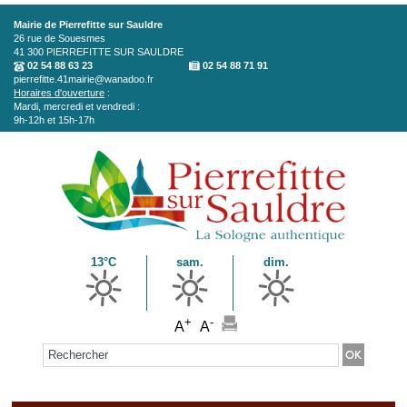
Aller au contenu principal
Mairie de Pierrefitte sur Sauldre
26 rue de Souesmes
41 300
PIERREFITTE SUR SAULDRE
02 54 88 63 23
02 54 88 71 91
pierrefitte.41mairie@wanadoo.fr
Horaires d'ouverture
:
Mardi, mercredi et vendredi :
9h-12h et 15h-17h
13°C
sam.
dim.
+
-
A
A
Formulaire de recherche