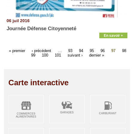
06 juil 2016
Journée Défense Citoyenneté
En savoir +
« premier
‹ précédent
…
93
94
95
96
97
98
99
100
101
suivant ›
dernier »
Carte interactive
GARAGES
CARBURANT
COMMERCES
ALIMENTAIRES