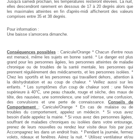
Jusqu'à samedi prochain, les températures resteront élevées. La nuit,
elles descendront rarement en dessous de 17 à 20 degrés alors que
les maximales atteintes en fin d'après-midi afficheront des valeurs
comprises entre 35 et 38 degrés.
Pour information :
Une baisse s'amorcera dimanche.
Conséquences possibles
: Canicule/Orange * Chacun d'entre nous
est menacé, même les sujets en bonne santé. * Le danger est plus
grand pour les personnes âgées, les personnes atteintes de maladie
chronique ou de troubles de la santé mentale, les personnes qui
prennent régulièrement des médicaments, et les personnes isolées. *
Chez les sportifs et les personnes qui travaillent dehors, attention à
la déshydratation et au coup de chaleur. * Veillez aussi sur les
enfants. * Les symptômes d'un coup de chaleur sont : une fièvre
supérieure à 40°C, une peau chaude, rouge et sèche, des maux de
tête, des nausées, une somnolence, une soif intense, une confusion,
des convulsions et une perte de connaissance.
Conseils de
Comportement
: Canicule/Orange * En cas de malaise ou de
troubles du comportement, appelez un médecin. * Si vous avez
besoin d'aide appelez la mairie. * Si vous avez des personnes âgées,
souffrant de maladies chroniques ou isolées dans votre entourage,
prenez de leurs nouvelles ou rendez leur visite deux fois par jour.
Accompagnez les dans un endroit frais. * Pendant la journée, fermez
volets, rideaux et fenêtres. Aérez la nuit. * Utilisez ventilateur et/ou