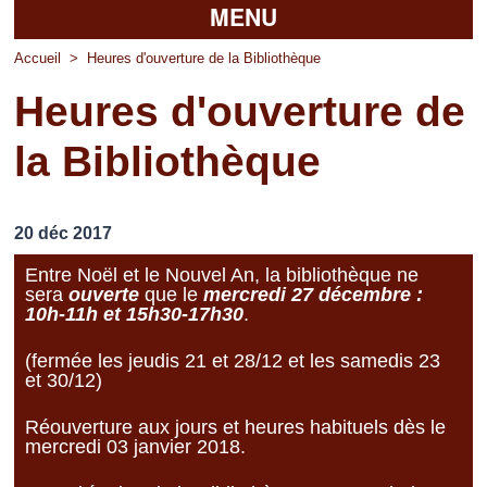
MENU
Accueil
Accueil
>
Heures d'ouverture de la Bibliothèque
Heures d'ouverture de
La mairie
la Bibliothèque
Découvrir Pierrefitte
Vie pratique
20 déc 2017
Vos professionnels
Entre Noël et le Nouvel An, la bibliothèque ne
sera
ouverte
que le
mercredi 27 décembre :
Loisirs
10h-11h et 15h30-17h30
.
(fermée les jeudis 21 et 28/12 et les samedis 23
et 30/12)
Réouverture aux jours et heures habituels dès le
mercredi 03 janvier 2018.