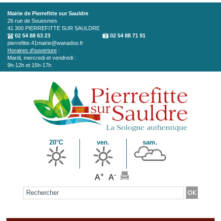
Aller au contenu principal
Mairie de Pierrefitte sur Sauldre
26 rue de Souesmes
41 300
PIERREFITTE SUR SAULDRE
02 54 88 63 23
02 54 88 71 91
pierrefitte.41mairie@wanadoo.fr
Horaires d'ouverture
:
Mardi, mercredi et vendredi :
9h-12h et 15h-17h
20°C
ven.
sam.
+
-
A
A
Formulaire de recherche