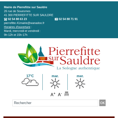
Aller au contenu principal
Mairie de Pierrefitte sur Sauldre
26 rue de Souesmes
41 300
PIERREFITTE SUR SAULDRE
02 54 88 63 23
02 54 88 71 91
pierrefitte.41mairie@wanadoo.fr
Horaires d'ouverture
:
Mardi, mercredi et vendredi :
9h-12h et 15h-17h
17°C
mar.
mer.
+
-
A
A
Formulaire de recherche