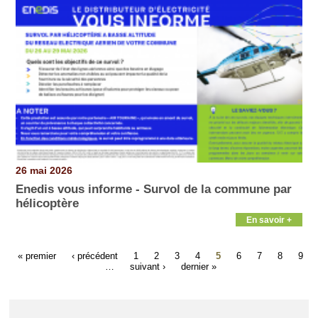
26 mai 2026
Enedis vous informe - Survol de la commune par
hélicoptère
En savoir +
« premier
‹ précédent
1
2
3
4
5
6
7
8
9
…
suivant ›
dernier »