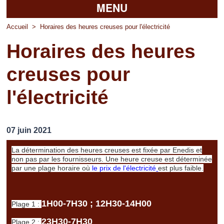
MENU
Accueil
Accueil
>
Horaires des heures creuses pour l'électricité
Horaires des heures
La mairie
creuses pour
Découvrir Pierrefitte
l'électricité
Vie pratique
Vos professionnels
07 juin 2021
Loisirs
La détermination des heures creuses est fixée par Enedis et
non pas par les fournisseurs. Une heure creuse est déterminée
par une plage horaire où
le prix de l'électricité
est plus faible.
1H00-7H30 ; 12H30-14H00
Plage 1 :
23H30-7H30
Plage 2 :