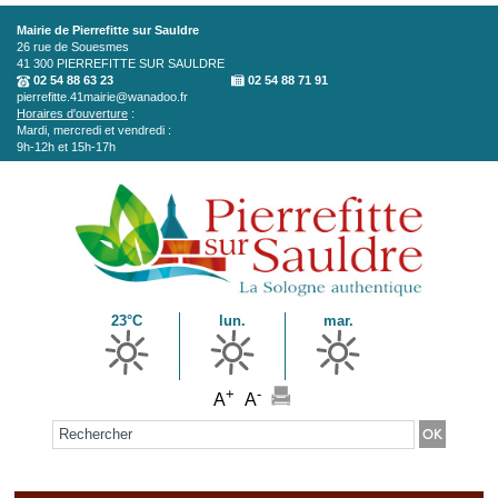
Aller au contenu principal
Mairie de Pierrefitte sur Sauldre
26 rue de Souesmes
41 300
PIERREFITTE SUR SAULDRE
02 54 88 63 23
02 54 88 71 91
pierrefitte.41mairie@wanadoo.fr
Horaires d'ouverture
:
Mardi, mercredi et vendredi :
9h-12h et 15h-17h
23°C
lun.
mar.
+
-
A
A
Formulaire de recherche