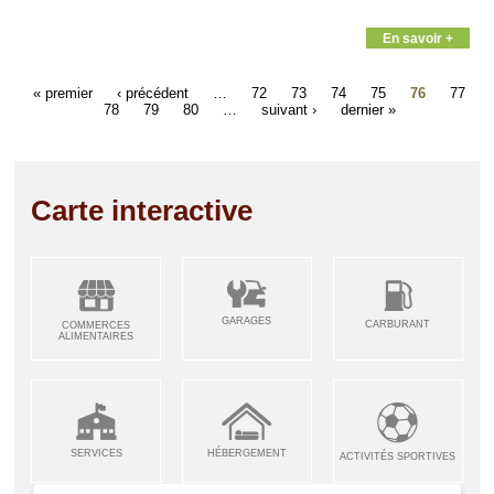
En savoir +
« premier
‹ précédent
…
72
73
74
75
76
77
78
79
80
…
suivant ›
dernier »
Carte interactive
GARAGES
CARBURANT
COMMERCES
ALIMENTAIRES
SERVICES
HÉBERGEMENT
ACTIVITÉS SPORTIVES