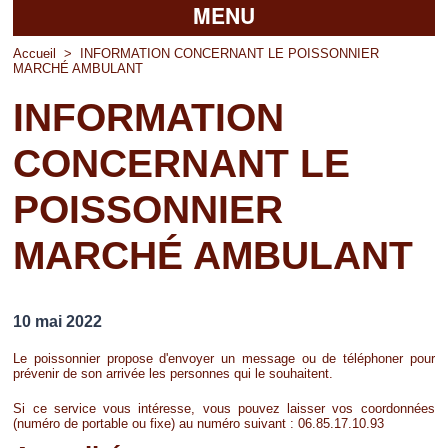
MENU
Accueil
Accueil
>
INFORMATION CONCERNANT LE POISSONNIER
MARCHÉ AMBULANT
La mairie
INFORMATION
Découvrir Pierrefitte
CONCERNANT LE
Vie pratique
POISSONNIER
Vos professionnels
MARCHÉ AMBULANT
Loisirs
10 mai 2022
Le poissonnier propose d'envoyer un message ou de téléphoner pour
prévenir de son arrivée les personnes qui le souhaitent.
Si ce service vous intéresse, vous pouvez laisser vos coordonnées
(numéro de portable ou fixe) au numéro suivant : 06.85.17.10.93