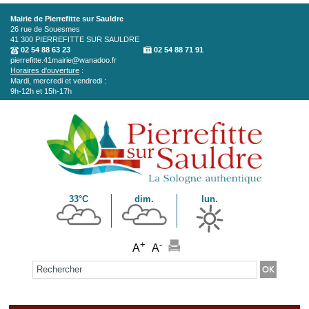
Aller au contenu principal
Mairie de Pierrefitte sur Sauldre
26 rue de Souesmes
41 300
PIERREFITTE SUR SAULDRE
02 54 88 63 23
02 54 88 71 91
pierrefitte.41mairie@wanadoo.fr
Horaires d'ouverture
:
Mardi, mercredi et vendredi :
9h-12h et 15h-17h
33°C
dim.
lun.
+
-
A
A
Formulaire de recherche