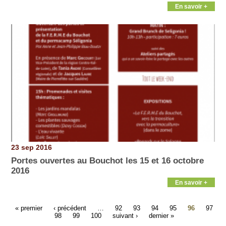
En savoir +
23 sep 2016
Portes ouvertes au Bouchot les 15 et 16 octobre
2016
En savoir +
« premier
‹ précédent
…
92
93
94
95
96
97
98
99
100
suivant ›
dernier »