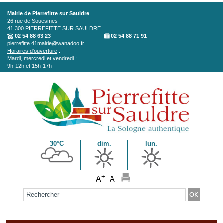
Aller au contenu principal
Mairie de Pierrefitte sur Sauldre
26 rue de Souesmes
41 300
PIERREFITTE SUR SAULDRE
02 54 88 63 23
02 54 88 71 91
pierrefitte.41mairie@wanadoo.fr
Horaires d'ouverture
:
Mardi, mercredi et vendredi :
9h-12h et 15h-17h
30°C
dim.
lun.
+
-
A
A
Formulaire de recherche