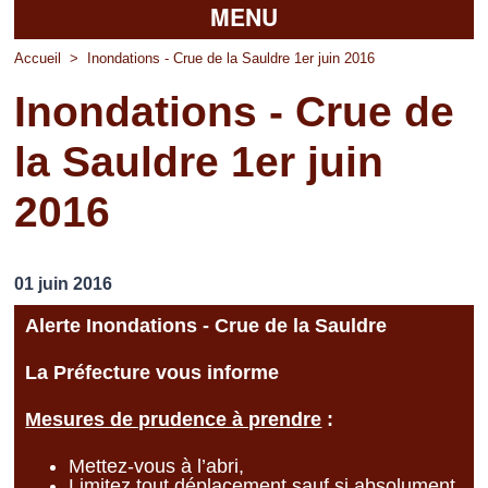
MENU
Accueil
Accueil
>
Inondations - Crue de la Sauldre 1er juin 2016
Inondations - Crue de
La mairie
la Sauldre 1er juin
Découvrir Pierrefitte
2016
Vie pratique
Vos professionnels
01 juin 2016
Loisirs
Alerte Inondations - Crue de la Sauldre
La Préfecture vous informe
Mesures de prudence à prendre
:
Mettez-vous à l’abri,
Limitez tout déplacement sauf si absolument