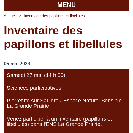
MENU
Accueil
Accueil
>
Inventaire des papillons et libellules
Inventaire des
La mairie
papillons et libellules
Découvrir Pierrefitte
Vie pratique
05 mai 2023
Vos professionnels
Samedi 27 mai (14 h 30)
Loisirs
Sciences participatives
Pierrefitte sur Sauldre - Espace Naturel Sensible
La Grande Prairie
Venez participer à un inventaire (papillons et
libellules) dans l'ENS La Grande Prairie.