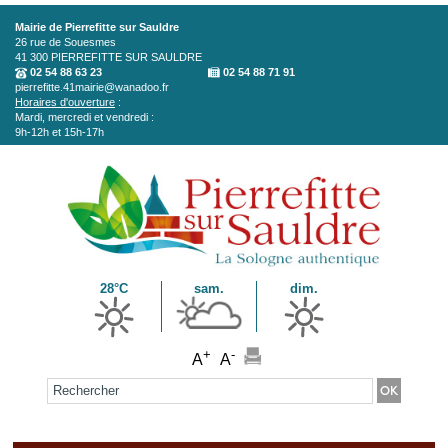
Aller au contenu principal
Mairie de Pierrefitte sur Sauldre
26 rue de Souesmes
41 300
PIERREFITTE SUR SAULDRE
02 54 88 63 23
02 54 88 71 91
pierrefitte.41mairie@wanadoo.fr
Horaires d'ouverture
:
Mardi, mercredi et vendredi :
9h-12h et 15h-17h
28°C
sam.
dim.
+
-
A
A
Formulaire de recherche