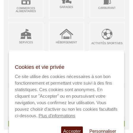
GARAGES
CARBURANT
COMMERCES
ALIMENTAIRES
SERVICES
HÉBERGEMENT
ACTIVITÉS SPORTIVES
Cookies et vie privée
ARTISANS &
RESTAURANTS CAFÉS
Ce site utilise des cookies nécessaires à son bon
ENFANCE JEUNESSE
INDUSTRIES
fonctionnement et permettant votre suivi à des fins
statistiques. Ces cookies sont anonymes. En
cliquant sur "Accepter" ou en poursuivant votre
navigation, vous confirmez leur utilisation. Vous
AGRICULTEURS
SANTÉ
pouvez choisir d'activer ou non les cookies facultatifs
A VISITER
ci-dessous.
Plus d'informations
> Voir tous les services
Accepter
Personnaliser