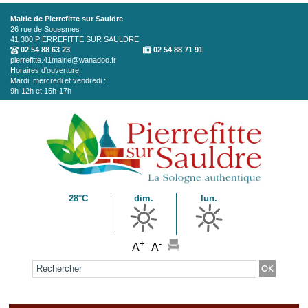
Aller au contenu principal
Mairie de Pierrefitte sur Sauldre
26 rue de Souesmes
41 300
PIERREFITTE SUR SAULDRE
02 54 88 63 23
02 54 88 71 91
pierrefitte.41mairie@wanadoo.fr
Horaires d'ouverture
:
Mardi, mercredi et vendredi :
9h-12h et 15h-17h
28°C
dim.
lun.
+
-
A
A
Formulaire de recherche