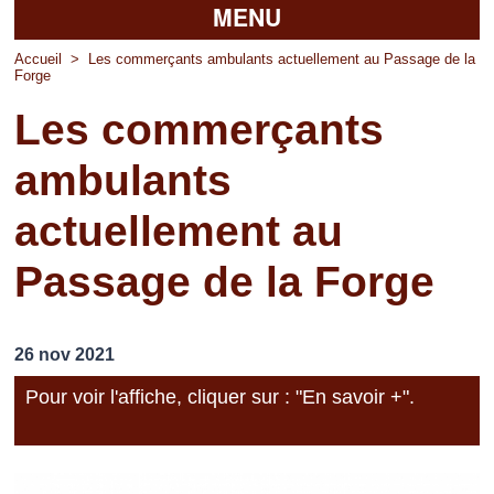
MENU
Accueil
Accueil
>
Les commerçants ambulants actuellement au Passage de la
Forge
La mairie
Les commerçants
Découvrir Pierrefitte
ambulants
Vie pratique
actuellement au
Vos professionnels
Passage de la Forge
Loisirs
26 nov 2021
Pour voir l'affiche, cliquer sur : "En savoir +".