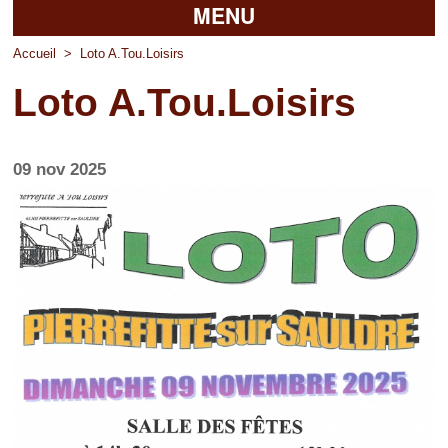
MENU
Accueil
Accueil
>
Loto A.Tou.Loisirs
Loto A.Tou.Loisirs
La mairie
Découvrir Pierrefitte
09 nov 2025
Vie pratique
Vos professionnels
Loisirs