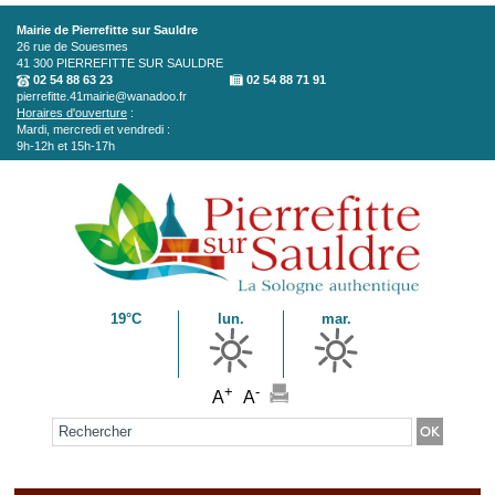
Aller au contenu principal
Mairie de Pierrefitte sur Sauldre
26 rue de Souesmes
41 300
PIERREFITTE SUR SAULDRE
02 54 88 63 23
02 54 88 71 91
pierrefitte.41mairie@wanadoo.fr
Horaires d'ouverture
:
Mardi, mercredi et vendredi :
9h-12h et 15h-17h
19°C
lun.
mar.
+
-
A
A
Formulaire de recherche