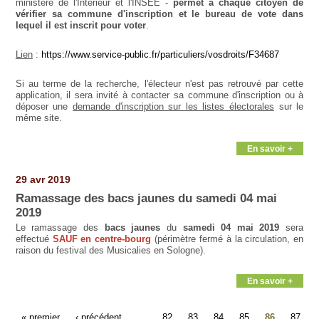
ministère de l'Intérieur et l'INSEE -
permet à chaque citoyen de
vérifier sa commune d'inscription et le bureau de vote dans
lequel il est inscrit pour voter
.
Lien
:
https://www.service-public.fr/particuliers/vosdroits/F34687
Si au terme de la recherche, l'électeur n'est pas retrouvé par cette
application, il sera invité à contacter sa commune d'inscription ou à
déposer une
demande d'inscription sur les listes électorales
sur le
même site.
En savoir +
29 avr 2019
Ramassage des bacs jaunes du samedi 04 mai
2019
Le ramassage des
bacs jaunes
du
samedi 04 mai 2019
sera
effectué
SAUF en centre-bourg
(périmètre fermé à la circulation, en
raison du festival des Musicalies en Sologne).
En savoir +
« premier
‹ précédent
…
82
83
84
85
86
87