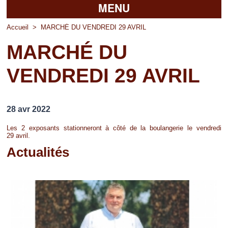
MENU
Accueil
Accueil
>
MARCHÉ DU VENDREDI 29 AVRIL
MARCHÉ DU
La mairie
VENDREDI 29 AVRIL
Découvrir Pierrefitte
Vie pratique
28 avr 2022
Vos professionnels
Les 2 exposants stationneront à côté de la boulangerie le vendredi
29 avril.
Loisirs
Actualités
Pages