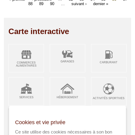
88
89
90
…
suivant ›
dernier »
Carte interactive
GARAGES
CARBURANT
COMMERCES
ALIMENTAIRES
SERVICES
HÉBERGEMENT
ACTIVITÉS SPORTIVES
Cookies et vie privée
ARTISANS &
RESTAURANTS CAFÉS
Ce site utilise des cookies nécessaires à son bon
ENFANCE JEUNESSE
INDUSTRIES