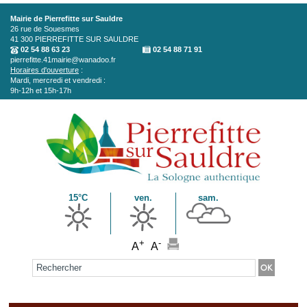
Aller au contenu principal
Mairie de Pierrefitte sur Sauldre
26 rue de Souesmes
41 300
PIERREFITTE SUR SAULDRE
02 54 88 63 23
02 54 88 71 91
pierrefitte.41mairie@wanadoo.fr
Horaires d'ouverture
:
Mardi, mercredi et vendredi :
9h-12h et 15h-17h
15°C
ven.
sam.
+
-
A
A
Formulaire de recherche