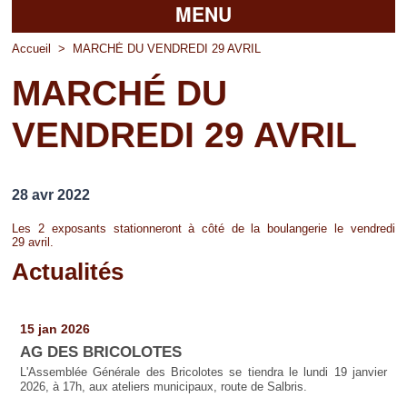
MENU
Accueil
Accueil
>
MARCHÉ DU VENDREDI 29 AVRIL
MARCHÉ DU
La mairie
VENDREDI 29 AVRIL
Découvrir Pierrefitte
Vie pratique
28 avr 2022
Vos professionnels
Les 2 exposants stationneront à côté de la boulangerie le vendredi
29 avril.
Loisirs
Actualités
Pages
15 jan 2026
AG DES BRICOLOTES
L'Assemblée Générale des Bricolotes se tiendra le lundi 19 janvier
2026, à 17h, aux ateliers municipaux, route de Salbris.