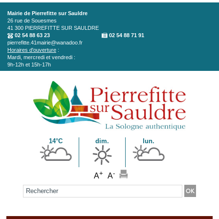
Aller au contenu principal
Mairie de Pierrefitte sur Sauldre
26 rue de Souesmes
41 300
PIERREFITTE SUR SAULDRE
02 54 88 63 23
02 54 88 71 91
pierrefitte.41mairie@wanadoo.fr
Horaires d'ouverture
:
Mardi, mercredi et vendredi :
9h-12h et 15h-17h
14°C
dim.
lun.
+
-
A
A
Formulaire de recherche