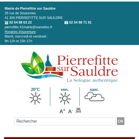
Aller au contenu principal
Mairie de Pierrefitte sur Sauldre
26 rue de Souesmes
41 300
PIERREFITTE SUR SAULDRE
02 54 88 63 23
02 54 88 71 91
pierrefitte.41mairie@wanadoo.fr
Horaires d'ouverture
:
Mardi, mercredi et vendredi :
9h-12h et 15h-17h
20°C
ven.
sam.
+
-
A
A
Formulaire de recherche