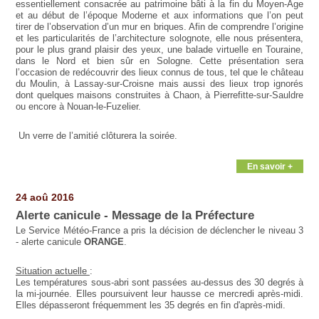
essentiellement consacrée au patrimoine bâti à la fin du Moyen-Age
et au début de l’époque Moderne et aux informations que l’on peut
tirer de l’observation d’un mur en briques. Afin de comprendre l’origine
et les particularités de l’architecture solognote, elle nous présentera,
pour le plus grand plaisir des yeux, une balade virtuelle en Touraine,
dans le Nord et bien sûr en Sologne. Cette présentation sera
l’occasion de redécouvrir des lieux connus de tous, tel que le château
du Moulin, à Lassay-sur-Croisne mais aussi des lieux trop ignorés
dont quelques maisons construites à Chaon, à Pierrefitte-sur-Sauldre
ou encore à Nouan-le-Fuzelier.
Un verre de l’amitié clôturera la soirée.
En savoir +
24 aoû 2016
Alerte canicule - Message de la Préfecture
Le Service Météo-France a pris la décision de déclencher le niveau 3
- alerte canicule
ORANGE
.
Situation actuelle
:
Les températures sous-abri sont passées au-dessus des 30 degrés à
la mi-journée. Elles poursuivent leur hausse ce mercredi après-midi.
Elles dépasseront fréquemment les 35 degrés en fin d'après-midi.