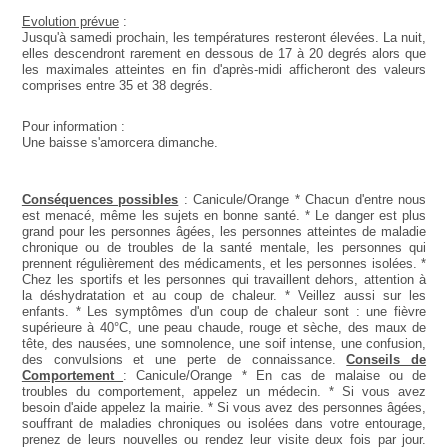
Evolution prévue
:
Jusqu'à samedi prochain, les températures resteront élevées. La nuit,
elles descendront rarement en dessous de 17 à 20 degrés alors que
les maximales atteintes en fin d'après-midi afficheront des valeurs
comprises entre 35 et 38 degrés.
Pour information :
Une baisse s'amorcera dimanche.
Conséquences possibles
: Canicule/Orange * Chacun d'entre nous
est menacé, même les sujets en bonne santé. * Le danger est plus
grand pour les personnes âgées, les personnes atteintes de maladie
chronique ou de troubles de la santé mentale, les personnes qui
prennent régulièrement des médicaments, et les personnes isolées. *
Chez les sportifs et les personnes qui travaillent dehors, attention à
la déshydratation et au coup de chaleur. * Veillez aussi sur les
enfants. * Les symptômes d'un coup de chaleur sont : une fièvre
supérieure à 40°C, une peau chaude, rouge et sèche, des maux de
tête, des nausées, une somnolence, une soif intense, une confusion,
des convulsions et une perte de connaissance.
Conseils de
Comportement
: Canicule/Orange * En cas de malaise ou de
troubles du comportement, appelez un médecin. * Si vous avez
besoin d'aide appelez la mairie. * Si vous avez des personnes âgées,
souffrant de maladies chroniques ou isolées dans votre entourage,
prenez de leurs nouvelles ou rendez leur visite deux fois par jour.