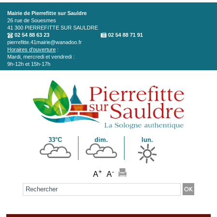
Aller au contenu principal
Mairie de Pierrefitte sur Sauldre
26 rue de Souesmes
41 300
PIERREFITTE SUR SAULDRE
02 54 88 63 23
02 54 88 71 91
pierrefitte.41mairie@wanadoo.fr
Horaires d'ouverture
:
Mardi, mercredi et vendredi :
9h-12h et 15h-17h
33°C
dim.
lun.
+
-
A
A
Formulaire de recherche