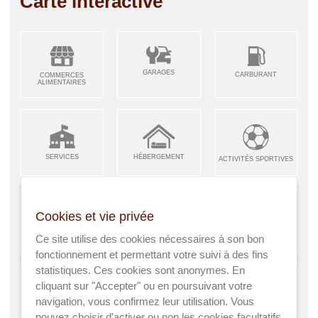
Carte interactive
GARAGES
CARBURANT
COMMERCES
ALIMENTAIRES
SERVICES
HÉBERGEMENT
ACTIVITÉS SPORTIVES
Cookies et vie privée
ARTISANS &
RESTAURANTS CAFÉS
Ce site utilise des cookies nécessaires à son bon
ENFANCE JEUNESSE
INDUSTRIES
fonctionnement et permettant votre suivi à des fins
statistiques. Ces cookies sont anonymes. En
cliquant sur "Accepter" ou en poursuivant votre
navigation, vous confirmez leur utilisation. Vous
AGRICULTEURS
SANTÉ
pouvez choisir d'activer ou non les cookies facultatifs
A VISITER