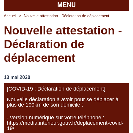
MENU
Accueil
Accueil
>
Nouvelle attestation - Déclaration de déplacement
Nouvelle attestation -
La mairie
Déclaration de
Découvrir Pierrefitte
déplacement
Vie pratique
Vos professionnels
13 mai 2020
Loisirs
[COVID-19 : Déclaration de déplacement]
Nouvelle déclaration à avoir pour se déplacer à
plus de 100km de son domicile :
- version numérique sur votre téléphone :
https://media.interieur.gouv.fr/deplacement-covid-
19/