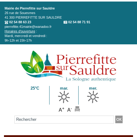
Aller au contenu principal
Mairie de Pierrefitte sur Sauldre
26 rue de Souesmes
41 300
PIERREFITTE SUR SAULDRE
02 54 88 63 23
02 54 88 71 91
pierrefitte.41mairie@wanadoo.fr
Horaires d'ouverture
:
Mardi, mercredi et vendredi :
9h-12h et 15h-17h
25°C
mar.
mer.
+
-
A
A
Formulaire de recherche