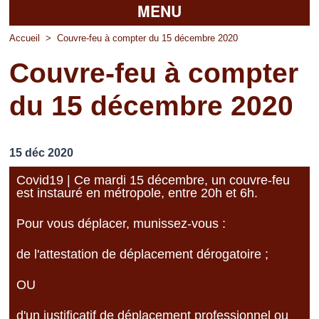
MENU
Accueil
Accueil
>
Couvre-feu à compter du 15 décembre 2020
Couvre-feu à compter
La mairie
du 15 décembre 2020
Découvrir Pierrefitte
Vie pratique
15 déc 2020
Vos professionnels
Covid19 | Ce mardi 15 décembre, un couvre-feu
est instauré en métropole, entre 20h et 6h.
Loisirs
Pour vous déplacer, munissez-vous :
de l'attestation de déplacement dérogatoire ;
OU
d'un justificatif de déplacement professionnel ou