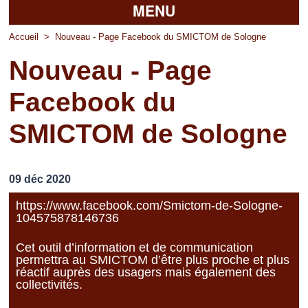
MENU
Accueil
Accueil
>
Nouveau - Page Facebook du SMICTOM de Sologne
Nouveau - Page
La mairie
Facebook du
Découvrir Pierrefitte
SMICTOM de Sologne
Vie pratique
Vos professionnels
09 déc 2020
Loisirs
https://www.facebook.com/Smictom-de-Sologne-
104575878146736
Cet outil d’information et de communication
permettra au SMICTOM d’être plus proche et plus
réactif auprès des usagers mais également des
collectivités.