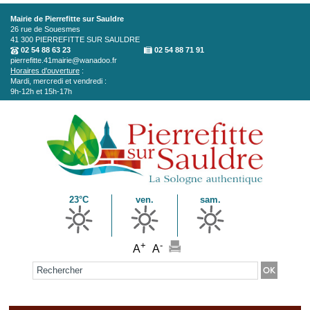
Aller au contenu principal
Mairie de Pierrefitte sur Sauldre
26 rue de Souesmes
41 300
PIERREFITTE SUR SAULDRE
02 54 88 63 23
02 54 88 71 91
pierrefitte.41mairie@wanadoo.fr
Horaires d'ouverture
:
Mardi, mercredi et vendredi :
9h-12h et 15h-17h
23°C
ven.
sam.
+
-
A
A
Formulaire de recherche