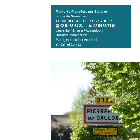
Aller au contenu principal
Mairie de Pierrefitte sur Sauldre
26 rue de Souesmes
41 300
PIERREFITTE SUR SAULDRE
02 54 88 63 23
02 54 88 71 91
pierrefitte.41mairie@wanadoo.fr
Horaires d'ouverture
:
Mardi, mercredi et vendredi :
9h-12h et 15h-17h