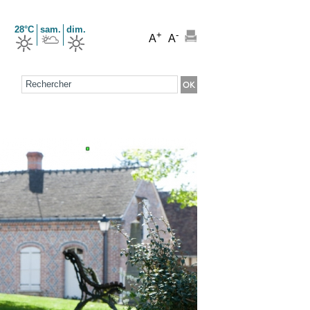
28°C
sam.
dim.
+
-
A
A
Formulaire de recherche