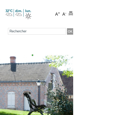
32°C
dim.
lun.
+
-
A
A
Formulaire de recherche