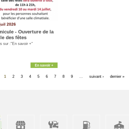
juil 2026
nicule - Ouverture de la
lle des fêtes
os sur :"En savoir +"
En savoir +
1
2
3
4
5
6
7
8
9
…
suivant ›
dernier »