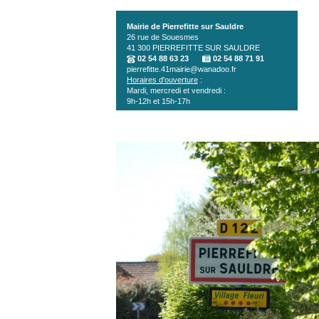
Aller au contenu principal
Mairie de Pierrefitte sur Sauldre
26 rue de Souesmes
41 300
PIERREFITTE SUR SAULDRE
02 54 88 63 23
02 54 88 71 91
pierrefitte.41mairie@wanadoo.fr
Horaires d'ouverture
:
Mardi, mercredi et vendredi :
9h-12h et 15h-17h