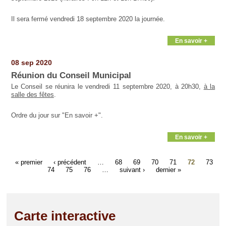
Il sera fermé vendredi 18 septembre 2020 la journée.
En savoir +
08 sep 2020
Réunion du Conseil Municipal
Le Conseil se réunira le vendredi 11 septembre 2020, à 20h30,
à la
salle des fêtes
.
Ordre du jour sur "En savoir +".
En savoir +
« premier
‹ précédent
…
68
69
70
71
72
73
74
75
76
…
suivant ›
dernier »
Carte interactive