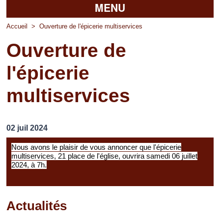
MENU
Accueil
Accueil
>
Ouverture de l'épicerie multiservices
Ouverture de
La mairie
l'épicerie
Découvrir Pierrefitte
multiservices
Vie pratique
Vos professionnels
02 juil 2024
Loisirs
Nous avons le plaisir de vous annoncer que l'épicerie
multiservices, 21 place de l'église, ouvrira samedi 06 juillet
2024, à 7h.
Actualités