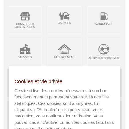
GARAGES
CARBURANT
COMMERCES
ALIMENTAIRES
SERVICES
HÉBERGEMENT
ACTIVITÉS SPORTIVES
Cookies et vie privée
ARTISANS &
RESTAURANTS CAFÉS
Ce site utilise des cookies nécessaires à son bon
ENFANCE JEUNESSE
INDUSTRIES
fonctionnement et permettant votre suivi à des fins
statistiques. Ces cookies sont anonymes. En
cliquant sur "Accepter" ou en poursuivant votre
navigation, vous confirmez leur utilisation. Vous
AGRICULTEURS
SANTÉ
pouvez choisir d'activer ou non les cookies facultatifs
A VISITER
ci-dessous.
Plus d'informations