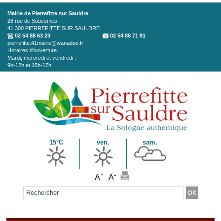
Aller au contenu principal
Mairie de Pierrefitte sur Sauldre
26 rue de Souesmes
41 300
PIERREFITTE SUR SAULDRE
02 54 88 63 23
02 54 88 71 91
pierrefitte.41mairie@wanadoo.fr
Horaires d'ouverture
:
Mardi, mercredi et vendredi :
9h-12h et 15h-17h
15°C
ven.
sam.
+
-
A
A
Formulaire de recherche