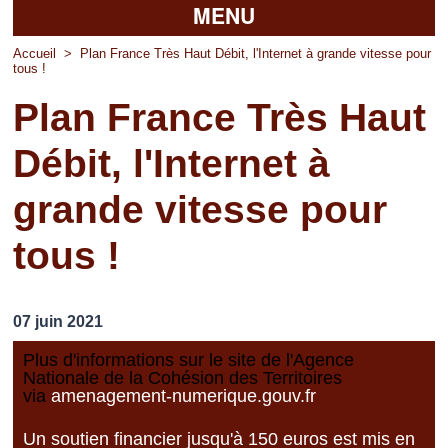
MENU
Accueil
Accueil
>
Plan France Très Haut Débit, l'Internet à grande vitesse pour
tous !
La mairie
Plan France Très Haut
Découvrir Pierrefitte
Débit, l'Internet à
Vie pratique
grande vitesse pour
Vos professionnels
tous !
Loisirs
07 juin 2021
Plus d'informations sur le site de l'Agence
Nationale de la Cohésion des Territoires
via
amenagement-numerique.gouv.fr
Un soutien financier jusqu'à 150 euros est mis en