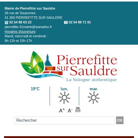
Aller au contenu principal
Mairie de Pierrefitte sur Sauldre
26 rue de Souesmes
41 300
PIERREFITTE SUR SAULDRE
02 54 88 63 23
02 54 88 71 91
pierrefitte.41mairie@wanadoo.fr
Horaires d'ouverture
:
Mardi, mercredi et vendredi :
9h-12h et 15h-17h
19°C
lun.
mar.
+
-
A
A
Formulaire de recherche