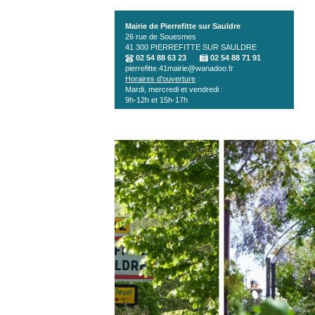
Aller au contenu principal
Mairie de Pierrefitte sur Sauldre
26 rue de Souesmes
41 300
PIERREFITTE SUR SAULDRE
02 54 88 63 23
02 54 88 71 91
pierrefitte.41mairie@wanadoo.fr
Horaires d'ouverture
:
Mardi, mercredi et vendredi :
9h-12h et 15h-17h