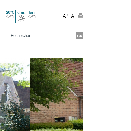
20°C
dim.
lun.
+
-
A
A
Formulaire de recherche