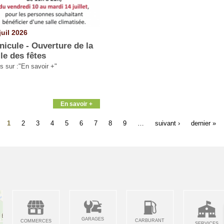
juil 2026
nicule - Ouverture de la
lle des fêtes
os sur :"En savoir +"
En savoir +
1
2
3
4
5
6
7
8
9
…
suivant ›
dernier »
GARAGES
CARBURANT
COMMERCES
SERVICES